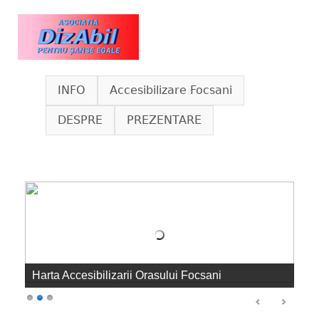
Skip to main content
www.dizabil.eu
INFO
Accesibilizare Focsani
DESPRE
PREZENTARE
Harta Accesibilizarii Orasului Focsani