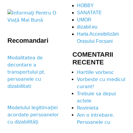
HOBBY
SANATATE
UMOR
dizabil.eu
Harta Accesibilizării
Recomandari
Orașului Focșani
COMENTARII
Modalitatea de
RECENTE
decontare a
transportului pt.
Hartiile vorbesc
persoanele cu
Vorbeste cu medicul
dizabilitati
curant!
Trebuie sa depui
actele
Modelului legitimației
Rovinieta
acordate persoanelor
Am o intrebare.
cu dizabilități
Persoanele cu