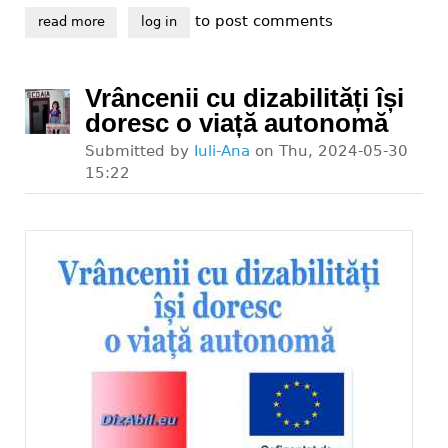
to post comments
read more
about vrem accesibilizarea trecerilor de pietoni din 
log in
Vrâncenii cu dizabilități își
doresc o viață autonomă
Submitted by
Iuli-Ana
on
Thu, 2024-05-30
15:22