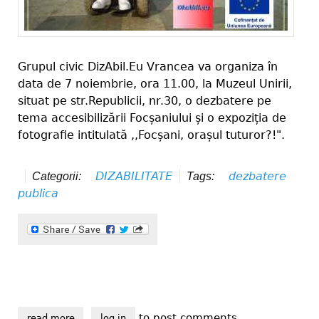
Grupul civic DizAbil.Eu Vrancea va organiza în
data de 7 noiembrie, ora 11.00, la Muzeul Unirii,
situat pe str.Republicii, nr.30, o dezbatere pe
tema accesibilizării Focșaniului și o expoziția de
fotografie intitulată ,,Focșani, orașul tuturor?!".
DIZABILITATE
dezbatere
Categorii:
Tags:
publica
to post comments
read more
about ,,focșani, orașul tuturor?!"
log in