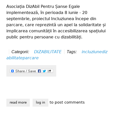
Asociația DizAbil Pentru Șanse Egale
implementează, în perioada 8 iunie - 20
septembrie, proiectul Incluziunea începe din
parcare, care reprezintă un apel la solidaritate și
implicarea comunității în accesibilizarea spațiului
public pentru persoane cu dizabilități.
DIZABILITATE
incluziune
diz
Categorii:
Tags:
abilitate
parcare
to post comments
read more
about incluziunea începe din parcare
log in