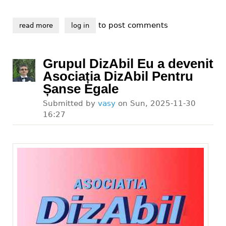
to post comments
read more
about viața cu handicap, final de proiect
log in
Grupul DizAbil Eu a devenit
Asociația DizAbil Pentru
Șanse Egale
Submitted by
vasy
on
Sun, 2025-11-30
16:27