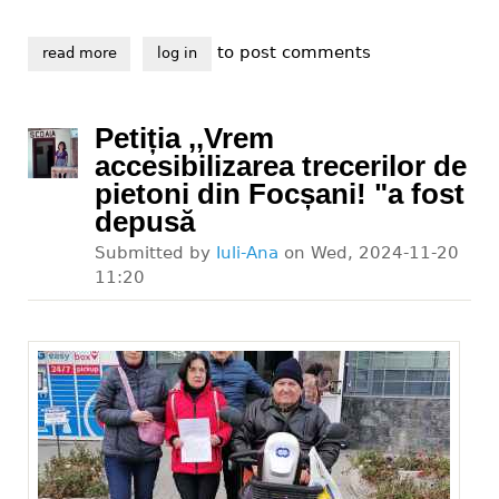
to post comments
read more
about viața cu handicap
log in
Petiția ,,Vrem
accesibilizarea trecerilor de
pietoni din Focșani! "a fost
depusă
Submitted by
Iuli-Ana
on
Wed, 2024-11-20
11:20