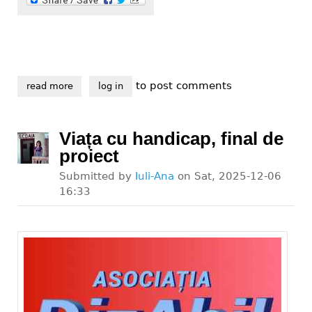
to post comments
read more
about sponsorizează fără nici un cost, prin declarați
log in
Viața cu handicap, final de
proiect
Submitted by
Iuli-Ana
on
Sat, 2025-12-06
16:33