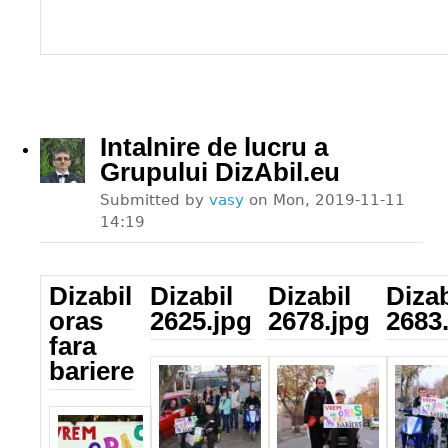
Intalnire de lucru a
Grupului DizAbil.eu
Submitted by
vasy
on
Mon, 2019-11-11
14:19
Dizabil
Dizabil
Dizabil
Dizab
oras
2625.jpg
2678.jpg
2683
fara
Dizabil_2625.jpg
Dizabil_2678.jpg
Dizabil
bariere
Dizabil_sl.jpg