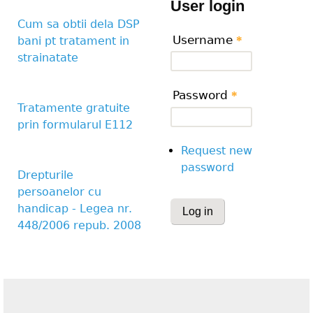
User login
Cum sa obtii dela DSP
Username
*
bani pt tratament in
strainatate
Password
*
Tratamente gratuite
prin formularul E112
Request new
password
Drepturile
persoanelor cu
CAPTCHA
handicap - Legea nr.
448/2006 repub. 2008
This question is for te
human visitor and to 
submissions.