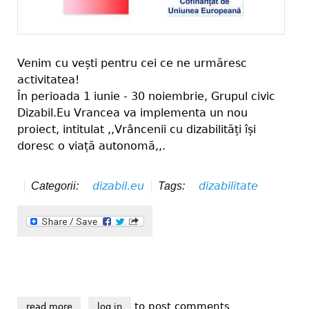
Venim cu vești pentru cei ce ne urmăresc
activitatea!
În perioada 1 iunie - 30 noiembrie, Grupul civic
Dizabil.Eu Vrancea va implementa un nou
proiect, intitulat ,,Vrâncenii cu dizabilități își
doresc o viață autonomă,,.
dizabil.eu
dizabilitate
Categorii:
Tags:
to post comments
read more
about vrâncenii cu dizabilități își doresc o viață au
log in