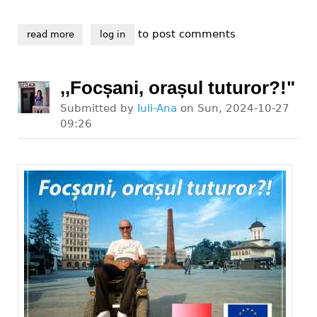
to post comments
read more
about petiția ,,vrem accesibilizarea trecerilor de pie
log in
,,Focșani, orașul tuturor?!"
Submitted by
Iuli-Ana
on
Sun, 2024-10-27
09:26