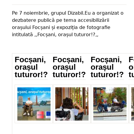
Pe 7 noiembrie, grupul Dizabil.Eu a organizat o
dezbatere publică pe tema accesibilizării
orașului Focșani și expoziția de fotografie
intitulată ,,Focșani, orașul tuturor!?,,
Focșani,
Focșani,
Focșani,
F
orașul
orașul
orașul
o
tuturor!?
tuturor!?
tuturor!?
t
_IMG_5825.jpg
IMG_0455.jpg
IMG_1076.jpg
I