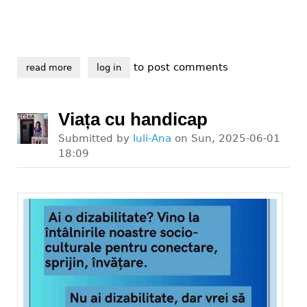
to post comments
read more
about grupul dizabil eu a devenit asociația dizabil p
log in
Viața cu handicap
Submitted by
Iuli-Ana
on
Sun, 2025-06-01
18:09