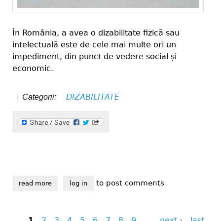
În România, a avea o dizabilitate fizică sau
intelectuală este de cele mai multe ori un
impediment, din punct de vedere social și
economic.
DIZABILITATE
Categorii:
to post comments
read more
about ce își doresc persoanele cu dizabilități din vr
log in
1
2
3
4
5
6
7
8
9
…
next ›
last