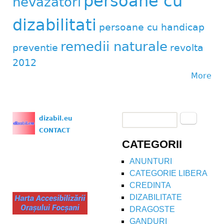
persoane cu
nevazatori
dizabilitati
persoane cu handicap
remedii naturale
preventie
revolta
2012
More
Search
dizabil.eu
Search form
CONTACT
CATEGORII
ANUNTURI
CATEGORIE LIBERA
CREDINTA
DIZABILITATE
DRAGOSTE
GANDURI