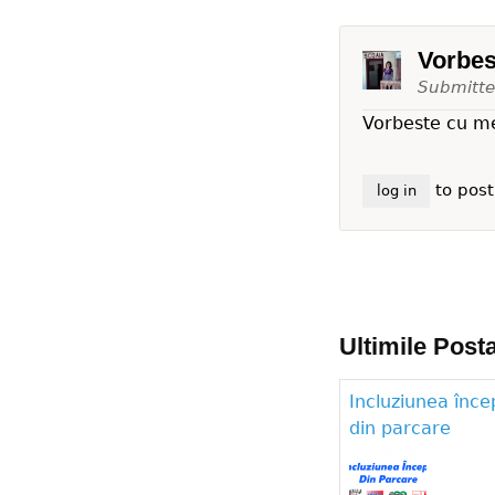
Vorbes
Submitt
Vorbeste cu me
to pos
log in
Ultimile Posta
Incluziunea înce
din parcare