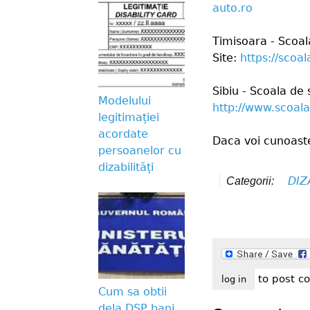
auto.ro
Timisoara - Scoal
Site:
https://scoal
Sibiu - Scoala de
Modelului
http://www.scoala
legitimației
acordate
Daca voi cunoaste
persoanelor cu
dizabilități
DIZ
Categorii:
to post 
log in
Cum sa obtii
dela DSP bani