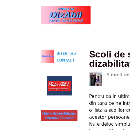
www.dizabil.eu
Scoli de 
dizabil.eu
CONTACT
dizabilita
Submitte
Pentru ca in ulti
din tara ce ne in
o lista a scolilor
acestor persoane
Nu e deloc simplu 