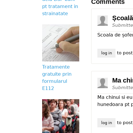
Comments
pt tratament in
strainatate
Școală 
Submitt
Scoala de șofe
to pos
log in
Tratamente
gratuite prin
Ma chi
formularul
Submitt
E112
Ma chinui si eu
hunedoara pt pe
to pos
log in