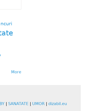
ncuri
tate
p
More
BY
|
SANATATE
|
UMOR
|
dizabil.eu