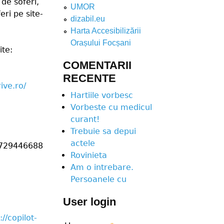
 de soferi,
UMOR
eri pe site-
dizabil.eu
Harta Accesibilizării
Orașului Focșani
ite:
COMENTARII
RECENTE
rive.ro/
Hartiile vorbesc
Vorbeste cu medicul
curant!
Trebuie sa depui
actele
 0729446688
Rovinieta
Am o intrebare.
Persoanele cu
User login
://copilot-