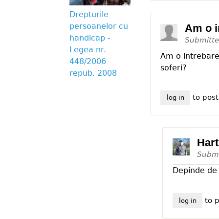
Drepturile
persoanelor cu
Am o i
handicap -
Submitt
Legea nr.
Am o intrebare
448/2006
soferi?
repub. 2008
to pos
log in
Hart
Subm
Depinde de b
to 
log in