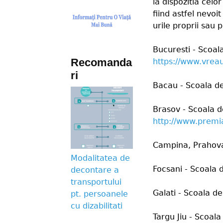
la dispozitia celor
fiind astfel nevoit
urile proprii sau 
Bucuresti - Scoal
Recomanda
https://www.vrea
ri
Bacau - Scoala de
Brasov - Scoala d
http://www.premi
Campina, Prahova
Modalitatea de
Focsani - Scoala 
decontare a
transportului
Galati - Scoala d
pt. persoanele
cu dizabilitati
Targu Jiu - Scoala