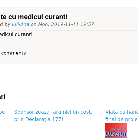
te cu medicul curant!
ed by
Iuli-Ana
on
Mon, 2019-11-11 19:57
dicul curant!
t comments
ri
pe
Sponsorizează fără nici un cost,
Viața cu han
prin Declarația 177!
final de proie