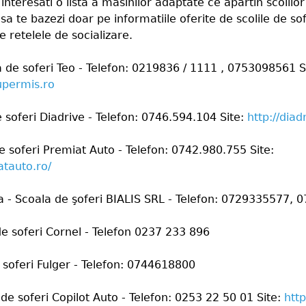
 interesati o lista a masinilor adaptate ce apartin scolilor
 sa te bazezi doar pe informatiile oferite de scolile de sof
pe retelele de socializare.
a de soferi Teo - Telefon: 0219836 / 1111 , 0753098561 S
upermis.ro
 soferi Diadrive - Telefon: 0746.594.104 Site:
http://diad
e soferi Premiat Auto - Telefon: 0742.980.755 Site:
atauto.ro/
 - Scoala de şoferi BIALIS SRL - Telefon: 0729335577,
de soferi Cornel - Telefon 0237 233 896
e soferi Fulger - Telefon: 0744618800
 de soferi Copilot Auto - Telefon: 0253 22 50 01 Site:
http