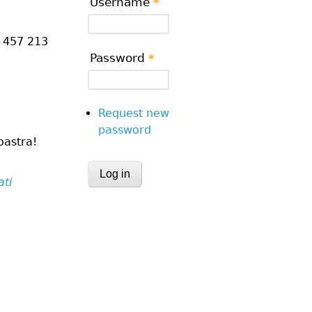
Username
*
2 457 213
Password
*
Request new
password
oastra!
CAPTCHA
ati
This question is for testing whether or
human visitor and to prevent automa
submissions.
Website URL