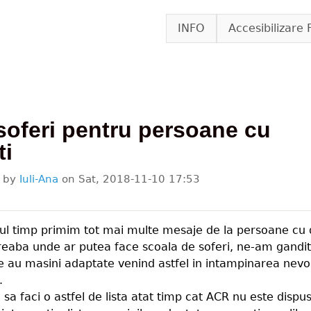
Skip to main content
INFO
Accesibilizare 
soferi pentru persoane cu
ti
d by
Iuli-Ana
on
Sat, 2018-11-10 17:53
mul timp primim tot mai multe mesaje de la persoane cu di
treaba unde ar putea face scoala de soferi, ne-am gandi
 ce au masini adaptate venind astfel in intampinarea nevo
.
sa faci o astfel de lista atat timp cat ACR nu este dispu