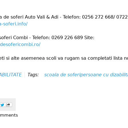
a de soferi Auto Vali & Adi - Telefon: 0256 272 668/ 072
a-soferi.info/
 soferi Combi - Telefon: 0269 226 689 Site:
desofericombi.ro/
ti si alte asemenea scoli va rugam sa completati lista n
ABILITATE
scoala de soferi
persoane cu dizabilit
Tags:
comments