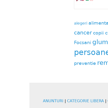
aliment
alegeri
cancer
copii c
glum
Focsani
persoane 
rem
preventie
ANUNTURI
|
CATEGORIE LIBERA
|