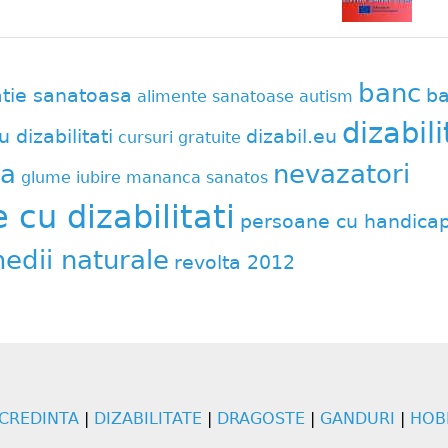
banc
atie sanatoasa
ba
alimente sanatoase
autism
dizabili
u dizabilitati
dizabil.eu
cursuri gratuite
a
nevazatori
glume
iubire
mananca sanatos
cu dizabilitati
persoane cu handica
edii naturale
revolta 2012
CREDINTA
|
DIZABILITATE
|
DRAGOSTE
|
GANDURI
|
HOB