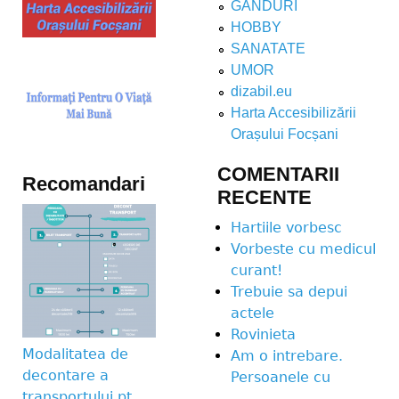
GANDURI
HOBBY
SANATATE
UMOR
dizabil.eu
Harta Accesibilizării
Orașului Focșani
COMENTARII
Recomandari
RECENTE
Hartiile vorbesc
Vorbeste cu medicul
curant!
Trebuie sa depui
actele
Rovinieta
Modalitatea de
Am o intrebare.
decontare a
Persoanele cu
transportului pt.