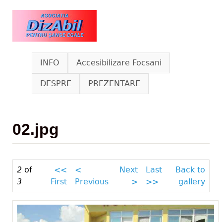
Skip to main content
www.dizabil.eu
INFO
Accesibilizare Focsani
DESPRE
PREZENTARE
02.jpg
2
of
<<
<
Next
Last
Back to
3
First
Previous
>
>>
gallery
02_7.jpg