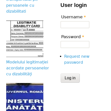
User login
persoanele cu
dizabilitati
Username
*
Password
*
Request new
Modelului legitimației
password
acordate persoanelor
cu dizabilități
CAPTCHA
This question is for te
human visitor and to 
submissions.