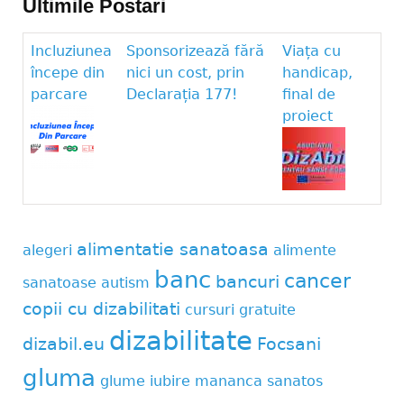
Ultimile Postari
Incluziunea
Sponsorizează fără
Viața cu
începe din
nici un cost, prin
handicap,
parcare
Declarația 177!
final de
proiect
alimentatie sanatoasa
alegeri
alimente
banc
cancer
bancuri
sanatoase
autism
copii cu dizabilitati
cursuri gratuite
dizabilitate
dizabil.eu
Focsani
gluma
glume
iubire
mananca sanatos