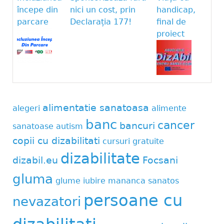
începe din
nici un cost, prin
handicap,
parcare
Declarația 177!
final de
proiect
alimentatie sanatoasa
alegeri
alimente
banc
cancer
bancuri
sanatoase
autism
copii cu dizabilitati
cursuri gratuite
dizabilitate
dizabil.eu
Focsani
gluma
glume
iubire
mananca sanatos
persoane cu
nevazatori