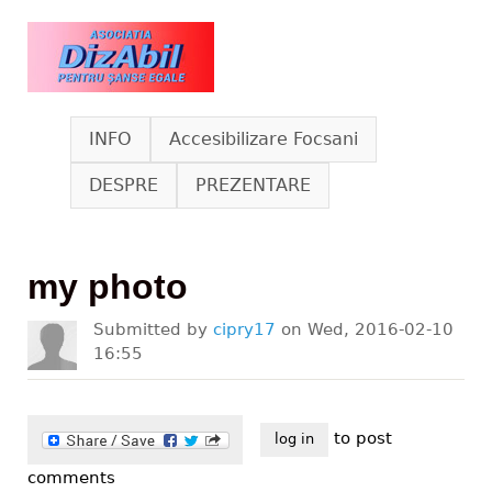
Skip to main content
www.dizabil.eu
INFO
Accesibilizare Focsani
DESPRE
PREZENTARE
my photo
Submitted by
cipry17
on
Wed, 2016-02-10
16:55
to post
log in
comments