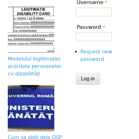
Username
*
Password
*
Request new
Modelului legitimației
password
acordate persoanelor
cu dizabilități
CAPTCHA
This question is for te
human visitor and to 
submissions.
Website URL
Cum sa obtii dela DSP