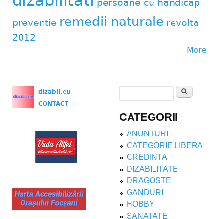
dizabilitati
persoane cu handicap
remedii naturale
preventie
revolta
2012
More
Search
dizabil.eu
Search form
CONTACT
CATEGORII
ANUNTURI
CATEGORIE LIBERA
CREDINTA
DIZABILITATE
DRAGOSTE
GANDURI
HOBBY
SANATATE