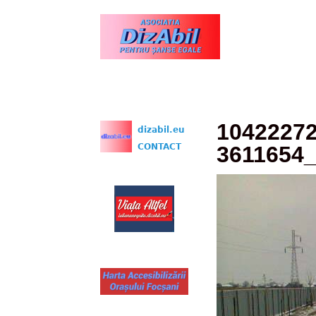
www.dizabil.eu
1042227
dizabil.eu
CONTACT
3611654_