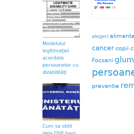
aliment
alegeri
Modelului
cancer
copii c
legitimației
glum
acordate
Focsani
persoanelor cu
persoane 
dizabilități
rem
preventie
Cum sa obtii
dela DSP bani