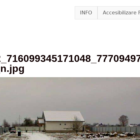
Skip to main content
INFO
Accesibilizare 
2_716099345171048_7770949
n.jpg