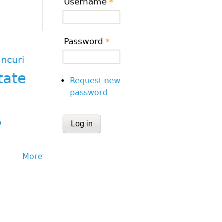
Username
*
Password
*
ncuri
tate
Request new
password
CAPTCHA
p
This question is for testing whether or
human visitor and to prevent automa
More
submissions.
Website URL