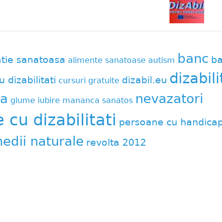
banc
atie sanatoasa
ba
alimente sanatoase
autism
dizabili
u dizabilitati
dizabil.eu
cursuri gratuite
a
nevazatori
glume
iubire
mananca sanatos
cu dizabilitati
persoane cu handica
edii naturale
revolta 2012