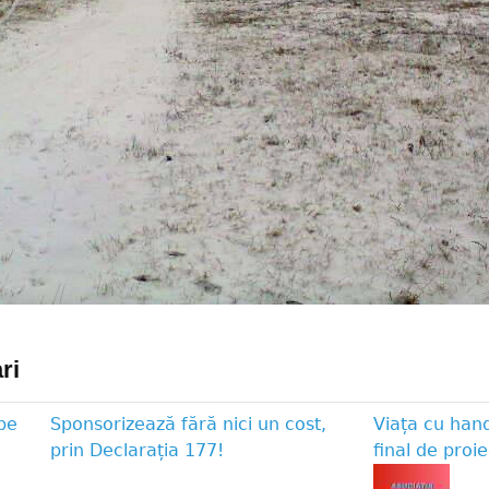
ri
pe
Sponsorizează fără nici un cost,
Viața cu han
prin Declarația 177!
final de proie