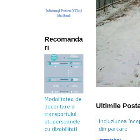
Recomanda
ri
Modalitatea de
Ultimile Posta
decontare a
transportului
Incluziunea înce
pt. persoanele
din parcare
cu dizabilitati