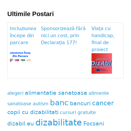
Ultimile Postari
Incluziunea
Sponsorizează fără
Viața cu
începe din
nici un cost, prin
handicap,
parcare
Declarația 177!
final de
proiect
alimentatie sanatoasa
alegeri
alimente
banc
cancer
bancuri
sanatoase
autism
copii cu dizabilitati
cursuri gratuite
dizabilitate
dizabil.eu
Focsani