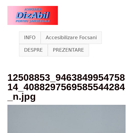
Skip to main content
www.dizabil.eu
INFO
Accesibilizare Focsani
DESPRE
PREZENTARE
12508853_9463849954758
14_4088297569585544284
_n.jpg