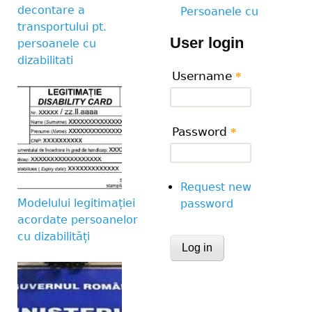
decontare a
Persoanele cu
transportului pt.
User login
persoanele cu
dizabilitati
Username
*
Password
*
Request new
Modelului legitimației
password
acordate persoanelor
cu dizabilități
CAPTCHA
This question is for te
human visitor and to 
submissions.