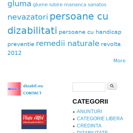
gluma
glume
iubire
mananca sanatos
persoane cu
nevazatori
dizabilitati
persoane cu handicap
remedii naturale
preventie
revolta
2012
More
Search
dizabil.eu
Search form
CONTACT
CATEGORII
ANUNTURI
CATEGORIE LIBERA
CREDINTA
DIZABILITATE