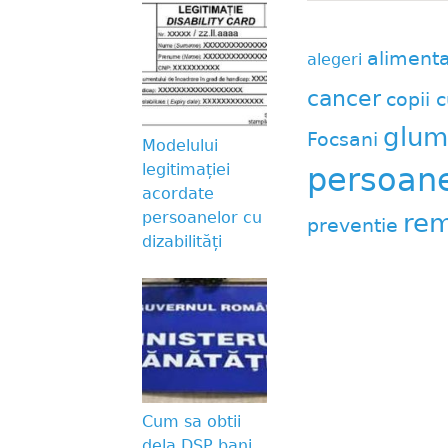
aliment
alegeri
cancer
copii c
glum
Focsani
Modelului
legitimației
persoane 
acordate
rem
persoanelor cu
preventie
dizabilități
Cum sa obtii
dela DSP bani