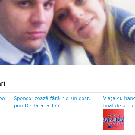
ri
pe
Sponsorizează fără nici un cost,
Viața cu han
prin Declarația 177!
final de proie