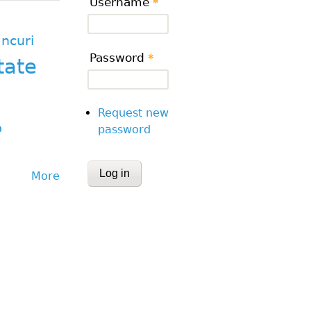
Username
*
ncuri
Password
*
tate
Request new
p
password
CAPTCHA
More
This question is for testing whether or
human visitor and to prevent automa
submissions.
Website URL