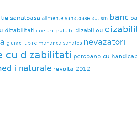
banc
atie sanatoasa
ba
alimente sanatoase
autism
dizabili
u dizabilitati
dizabil.eu
cursuri gratuite
a
nevazatori
glume
iubire
mananca sanatos
cu dizabilitati
persoane cu handica
edii naturale
revolta 2012