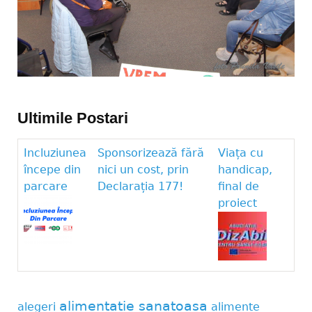
Ultimile Postari
Incluziunea
Sponsorizează fără
Viața cu
începe din
nici un cost, prin
handicap,
parcare
Declarația 177!
final de
proiect
alimentatie sanatoasa
alegeri
alimente