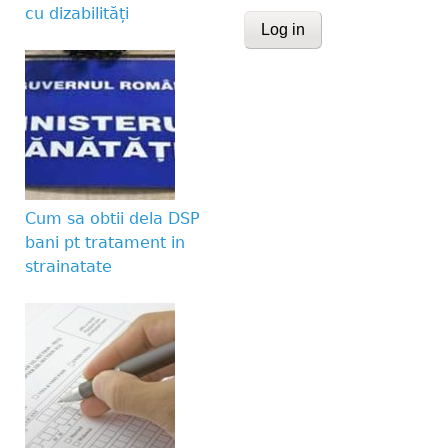
cu dizabilități
CAPTCHA
This question is for te
human visitor and to 
submissions.
Website URL
Cum sa obtii dela DSP
bani pt tratament in
strainatate