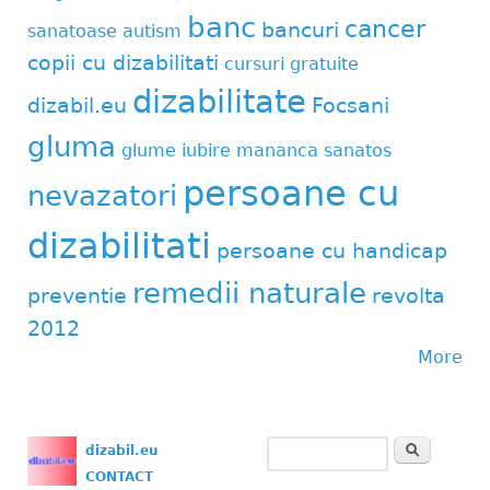
banc
cancer
bancuri
sanatoase
autism
copii cu dizabilitati
cursuri gratuite
dizabilitate
dizabil.eu
Focsani
gluma
glume
iubire
mananca sanatos
persoane cu
nevazatori
dizabilitati
persoane cu handicap
remedii naturale
preventie
revolta
2012
More
Search
dizabil.eu
Search form
CONTACT