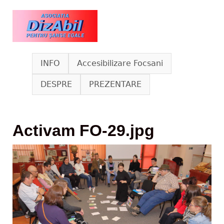
Skip to main content
www.dizabil.eu
INFO
Accesibilizare Focsani
DESPRE
PREZENTARE
Activam FO-29.jpg