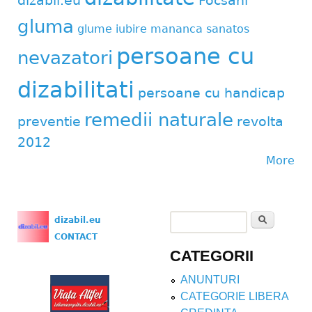
dizabil.eu
Focsani
gluma
glume
iubire
mananca sanatos
persoane cu
nevazatori
dizabilitati
persoane cu handicap
remedii naturale
preventie
revolta
2012
More
Search
dizabil.eu
Search form
CONTACT
CATEGORII
ANUNTURI
CATEGORIE LIBERA