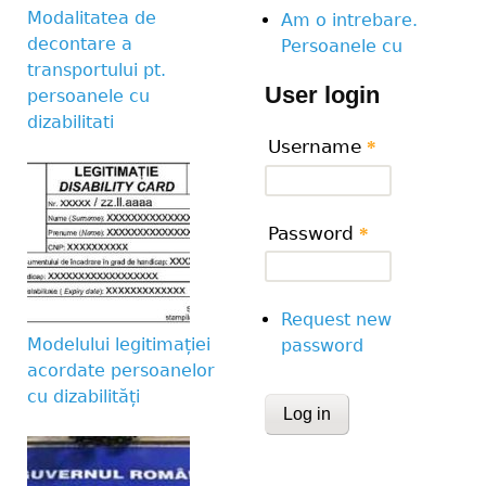
Modalitatea de
Am o intrebare.
decontare a
Persoanele cu
transportului pt.
User login
persoanele cu
dizabilitati
Username
*
Password
*
Request new
Modelului legitimației
password
acordate persoanelor
cu dizabilități
CAPTCHA
This question is for te
human visitor and to 