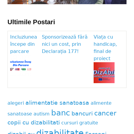
Ultimile Postari
Incluziunea
Sponsorizează fără
Viața cu
începe din
nici un cost, prin
handicap,
parcare
Declarația 177!
final de
proiect
alimentatie sanatoasa
alegeri
alimente
banc
cancer
bancuri
sanatoase
autism
copii cu dizabilitati
cursuri gratuite
dizabilitate