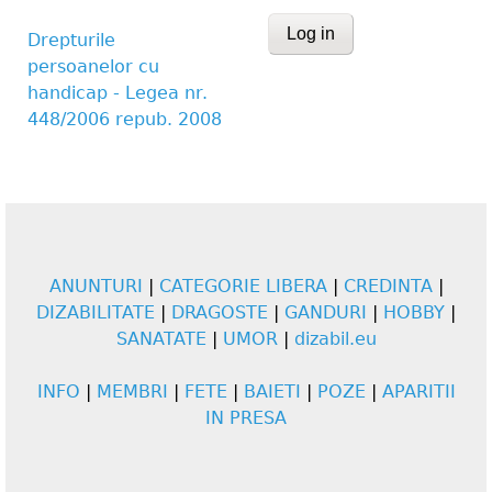
CAPTCHA
Drepturile
persoanelor cu
This question is for te
handicap - Legea nr.
human visitor and to 
448/2006 repub. 2008
submissions.
Website URL
ANUNTURI
|
CATEGORIE LIBERA
|
CREDINTA
|
DIZABILITATE
|
DRAGOSTE
|
GANDURI
|
HOBBY
|
SANATATE
|
UMOR
|
dizabil.eu
INFO
|
MEMBRI
|
FETE
|
BAIETI
|
POZE
|
APARITII
IN PRESA