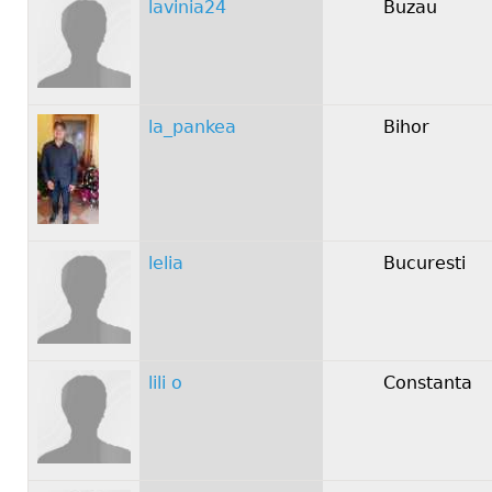
lavinia24
Buzau
la_pankea
Bihor
lelia
Bucuresti
lili o
Constanta