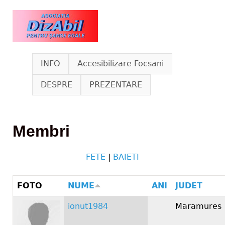
Skip to main content
www.dizabil.eu
INFO
Accesibilizare Focsani
DESPRE
PREZENTARE
Membri
FETE
|
BAIETI
FOTO
NUME
ANI
JUDET
ionut1984
Maramures