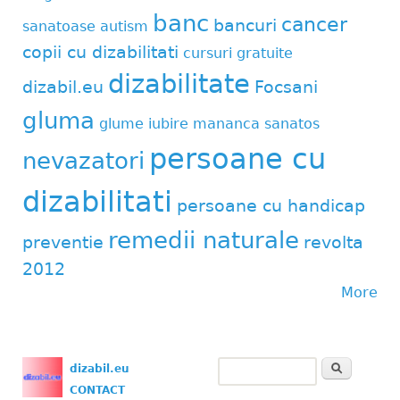
banc
cancer
bancuri
sanatoase
autism
copii cu dizabilitati
cursuri gratuite
dizabilitate
dizabil.eu
Focsani
gluma
glume
iubire
mananca sanatos
persoane cu
nevazatori
dizabilitati
persoane cu handicap
remedii naturale
preventie
revolta
2012
More
Search
dizabil.eu
Search form
CONTACT