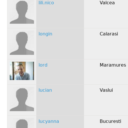
lili.nico
Valcea
longin
Calarasi
lord
Maramures
lucian
Vaslui
lucyanna
Bucuresti