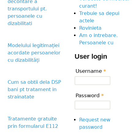
decontare a
curant!
transportului pt.
Trebuie sa depui
persoanele cu
actele
dizabilitati
Rovinieta
Am o intrebare.
Persoanele cu
Modelului legitimației
acordate persoanelor
User login
cu dizabilități
Username
*
Cum sa obtii dela DSP
bani pt tratament in
Password
*
strainatate
Tratamente gratuite
Request new
prin formularul E112
password