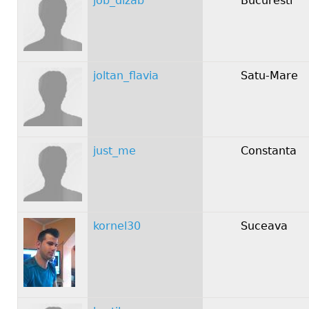
job_dizab
Bucuresti
joltan_flavia
Satu-Mare
just_me
Constanta
kornel30
Suceava