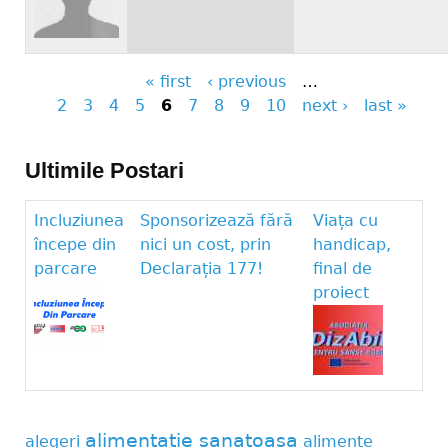
« first
‹ previous
…
Pages
2
3
4
5
6
7
8
9
10
next ›
last »
Ultimile Postari
Incluziunea
Sponsorizează fără
Viața cu
începe din
nici un cost, prin
handicap,
parcare
Declarația 177!
final de
proiect
alimentatie sanatoasa
alegeri
alimente