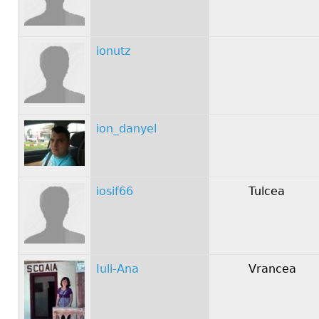
ionutz
ion_danyel
iosif66
Tulcea
Iuli-Ana
Vrancea