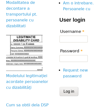
Modalitatea de
Am o intrebare.
decontare a
Persoanele cu
transportului pt.
User login
persoanele cu
dizabilitati
Username
*
Password
*
Request new
Modelului legitimației
password
acordate persoanelor
cu dizabilități
CAPTCHA
This question is for te
Cum sa obtii dela DSP
human visitor and to 