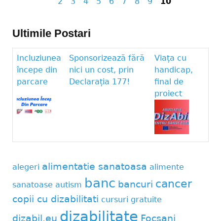
Pages
2
3
4
5
6
7
8
9
10
Ultimile Postari
Incluziunea
Sponsorizează fără
Viața cu
începe din
nici un cost, prin
handicap,
parcare
Declarația 177!
final de
proiect
alimentatie sanatoasa
alegeri
alimente
banc
cancer
bancuri
sanatoase
autism
copii cu dizabilitati
cursuri gratuite
dizabilitate
dizabil.eu
Focsani