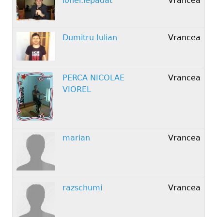
ionel.lepadat
Vrancea
Dumitru Iulian
Vrancea
PERCA NICOLAE
Vrancea
VIOREL
marian
Vrancea
razschumi
Vrancea