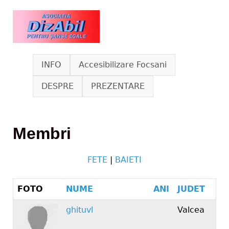
Skip to main content
www.dizabil.eu
INFO
Accesibilizare Focsani
DESPRE
PREZENTARE
Membri
FETE
|
BAIETI
FOTO
NUME
ANI
JUDET
ghituvl
Valcea