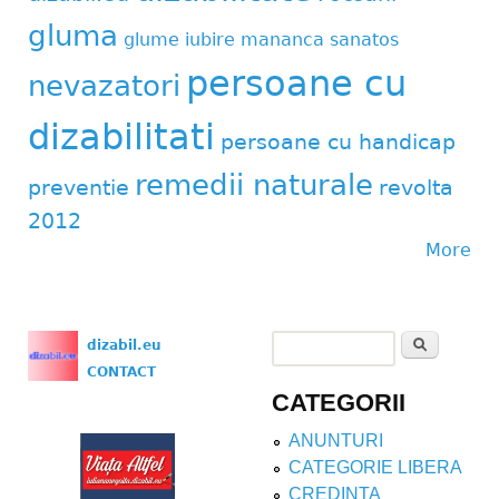
gluma
glume
iubire
mananca sanatos
persoane cu
nevazatori
dizabilitati
persoane cu handicap
remedii naturale
preventie
revolta
2012
More
Search
dizabil.eu
Search form
CONTACT
CATEGORII
ANUNTURI
CATEGORIE LIBERA
CREDINTA