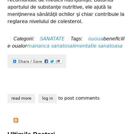
aportului de substanţe nutritive, ele ajută la
menţinerea sănătăţii ochilor şi chiar contribuie la
reglarea nivelului de colesterol.
SANATATE
ou
oua
beneficiil
Categorii:
Tags:
e oualor
mananca sanatos
alimentatie sanatoasa
to post comments
read more
about ouale si beneficiile lor
log in