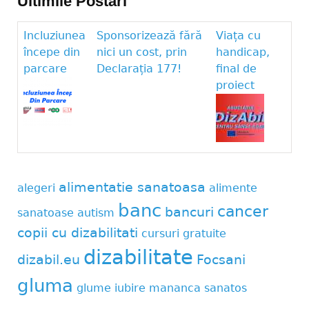
Ultimile Postari
Incluziunea
Sponsorizează fără
Viața cu
începe din
nici un cost, prin
handicap,
parcare
Declarația 177!
final de
proiect
alimentatie sanatoasa
alegeri
alimente
banc
cancer
bancuri
sanatoase
autism
copii cu dizabilitati
cursuri gratuite
dizabilitate
dizabil.eu
Focsani
gluma
glume
iubire
mananca sanatos