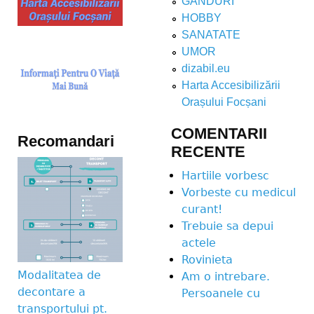
GANDURI
HOBBY
SANATATE
UMOR
dizabil.eu
Harta Accesibilizării
Orașului Focșani
COMENTARII
Recomandari
RECENTE
Hartiile vorbesc
Vorbeste cu medicul
curant!
Trebuie sa depui
actele
Rovinieta
Modalitatea de
Am o intrebare.
decontare a
Persoanele cu
transportului pt.