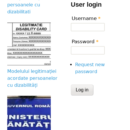
User login
persoanele cu
dizabilitati
Username
*
Password
*
Request new
Modelului legitimației
password
acordate persoanelor
cu dizabilități
CAPTCHA
This question is for te
human visitor and to 
submissions.