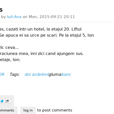
s
d by
Iuli-Ana
on
Mon, 2015-09-21 20:11
s, cazati intr-un hotel, la etajul 20. Liftul
e apuca ei sa urce pe scari. Pe la etajul 5, Ion
ic ceva...
raciunea mea, imi zici cand ajungem sus.
etaje, Ion:
OR
doi ardeleni
gluma
banc
Tags:
to post comments
oras
omments
log in