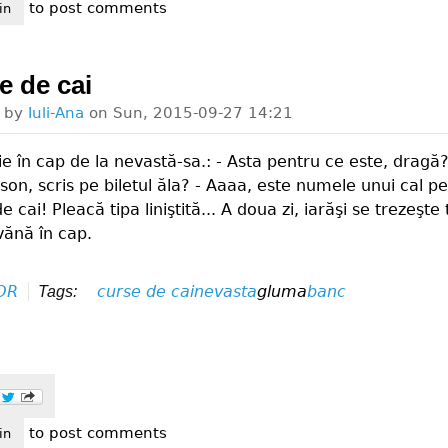
to post comments
rtismente cu efect
in
e de cai
d by
Iuli-Ana
on
Sun, 2015-09-27 14:21
ie în cap de la nevastă-sa.: - Asta pentru ce este, dragă?
on, scris pe biletul ăla? - Aaaa, este numele unui cal p
e cai! Pleacă tipa liniştită... A doua zi, iarăşi se trezeşte 
vănă în cap.
OR
curse de cai
nevasta
gluma
banc
Tags:
to post comments
sele de cai
in