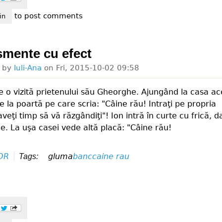
to post comments
o bancă, în parc...
in
smente cu efect
d by
Iuli-Ana
on
Fri, 2015-10-02 09:58
face o vizită prietenului său Gheorghe. Ajungând la casa ac
 la poartă pe care scria: "Câine rău! Intraţi pe propria
eţi timp să vă răzgândiţi"! Ion intră în curte cu frică, d
ne. La uşa casei vede altă placă: "Câine rău!
OR
gluma
banc
caine rau
Tags: