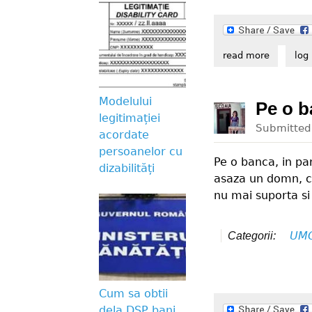
read more
about un 
log 
Modelului
Pe o ba
legitimației
Submitte
acordate
persoanelor cu
Pe o banca, in pa
dizabilități
asaza un domn, ca
nu mai suporta si
UM
Categorii:
Cum sa obtii
dela DSP bani