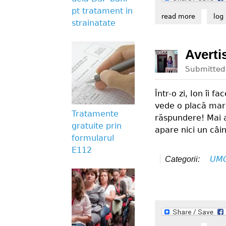
pt tratament in
read more
about pe 
log 
strainatate
Averti
Submitte
Într-o zi, Ion îi 
vede o placă mare
Tratamente
răspundere! Mai av
gratuite prin
apare nici un câi
formularul
E112
UM
Categorii: