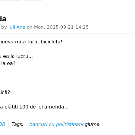
da
d by
Iuli-Ana
on
Mon, 2015-09-21 14:25
ineva mi-a furat bicicleta!
ea la lucru...
l la ea?
sică?
să plătiţi 100 de lei amendă...
OR
bancuri cu politisti
banc
gluma
Tags: