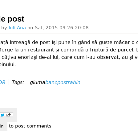
de post
d by
Iuli-Ana
on
Sat, 2015-09-26 20:08
iaţă întreagă de post îşi pune în gând să guste măcar o 
erge la un restaurant şi comandă o friptură de purcel.
 câţiva enoriaşi de-ai lui, care cum l-au observat, au şi v
inului.
OR
gluma
banc
post
rabin
Tags:
to post comments
ţă de post
in