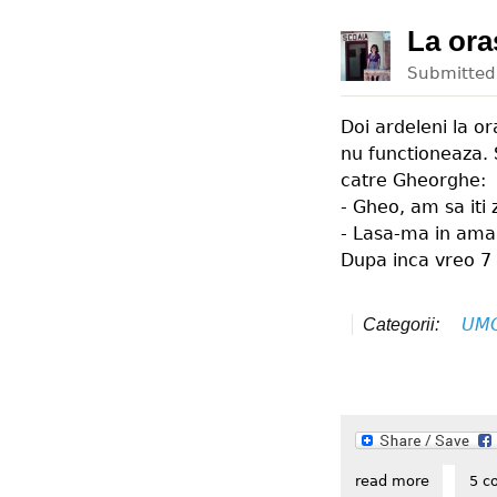
La ora
Submitte
Doi ardeleni la ora
nu functioneaza. S
catre Gheorghe:
- Gheo, am sa iti z
- Lasa-ma in ama
Dupa inca vreo 7 
UM
Categorii:
read more
about la 
5 c