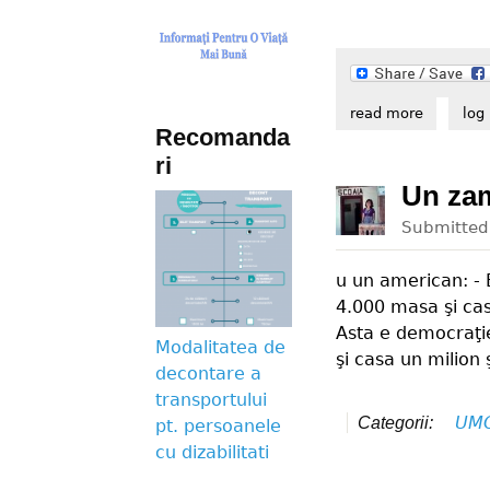
read more
about um
log 
Recomanda
ri
Un zam
Submitte
u un american: - 
4.000 masa şi cas
Asta e democraţie
Modalitatea de
şi casa un milion 
decontare a
transportului
UM
Categorii:
pt. persoanele
cu dizabilitati