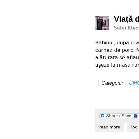
Viaţă 
Submitte
Rabinul, dupa o v
carnea de porc. M
alăturata se aflau
aşeze la masa rab
UM
Categorii:
read more
about via
log 