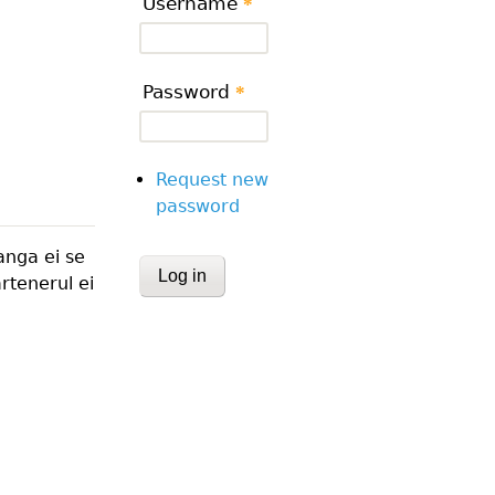
Username
*
Password
*
Request new
password
anga ei se
CAPTCHA
rtenerul ei
This question is for testing whether or
human visitor and to prevent automa
submissions.
Website URL