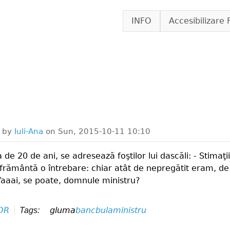
Skip to main content
INFO
Accesibilizare 
d by
Iuli-Ana
on
Sun, 2015-10-11 10:10
 de 20 de ani, se adresează foştilor lui dascăli: - Stimaţi
 frământă o întrebare: chiar atât de nepregătit eram, de
 Vaaai, se poate, domnule ministru?
OR
gluma
banc
bula
ministru
Tags: