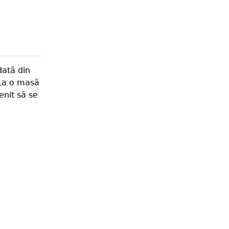
dată din
 La o masă
enit să se