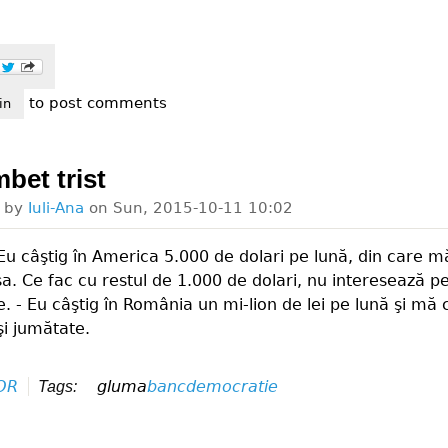
to post comments
or
in
bet trist
d by
Iuli-Ana
on
Sun, 2015-10-11 10:02
Eu câştig în America 5.000 de dolari pe lună, din care m
a. Ce fac cu restul de 1.000 de dolari, nu interesează p
. - Eu câştig în România un mi-lion de lei pe lună şi mă
şi jumătate.
OR
gluma
banc
democratie
Tags: