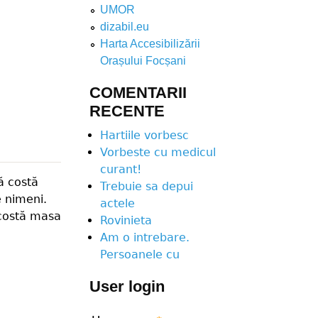
UMOR
dizabil.eu
Harta Accesibilizării
Orașului Focșani
COMENTARII
RECENTE
Hartiile vorbesc
Vorbeste cu medicul
curant!
ă costă
Trebuie sa depui
e nimeni.
actele
 costă masa
Rovinieta
Am o intrebare.
Persoanele cu
User login