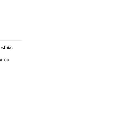
estuia,
ar nu