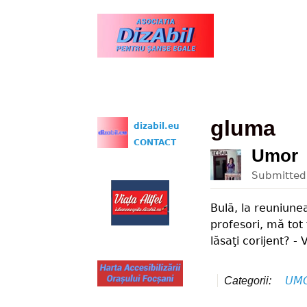
www.dizabil.eu
gluma
dizabil.eu
CONTACT
Umor
Submitte
Bulă, la reuniunea
profesori, mă tot
lăsaţi corijent? -
UM
Categorii: