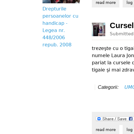
read more
about ave
log 
Drepturile
persoanelor cu
handicap -
Cursel
Legea nr.
Submitte
448/2006
repub. 2008
trezeşte cu o tiga
numele Laura Jons
pariat la cursele d
tigaie şi mai zdra
UM
Categorii:
read more
about cur
log 