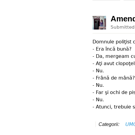
Amen
Submitte
Domnule poliţist c
- Era încă bună?
- Da, mergeam cu 
- Aţi avut clopoţe
- Nu.
- Frână de mână?
- Nu.
- Far şi ochi de pi
- Nu.
- Atunci, trebuie 
UM
Categorii: