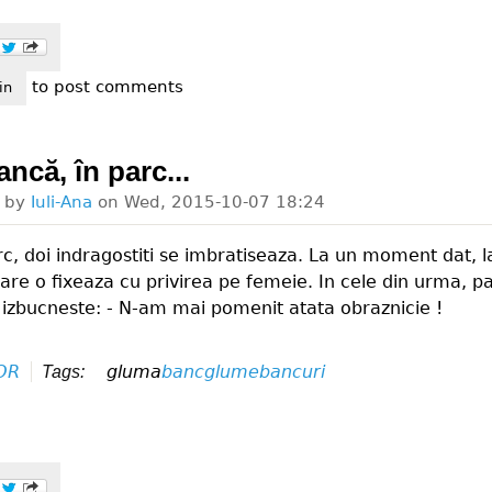
to post comments
zambet trist
in
ncă, în parc...
d by
Iuli-Ana
on
Wed, 2015-10-07 18:24
rc, doi indragostiti se imbratiseaza. La un moment dat, l
re o fixeaza cu privirea pe femeie. In cele din urma, pa
 izbucneste: - N-am mai pomenit atata obraznicie !
OR
gluma
banc
glume
bancuri
Tags: