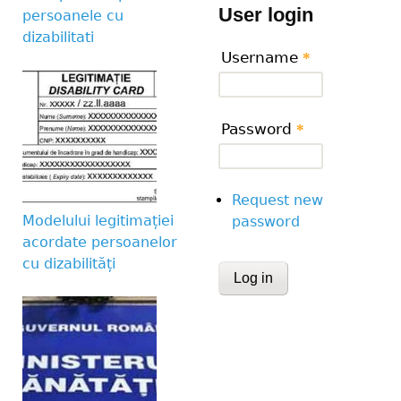
User login
persoanele cu
dizabilitati
Username
*
Password
*
Request new
Modelului legitimației
password
acordate persoanelor
cu dizabilități
CAPTCHA
This question is for te
human visitor and to 
submissions.