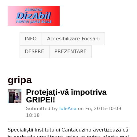
Skip to main content
www.dizabil.eu
INFO
Accesibilizare Focsani
DESPRE
PREZENTARE
gripa
Protejaţi-vă împotriva
GRIPEI!
Submitted by
Iuli-Ana
on
Fri, 2015-10-09
18:18
Specialiştii Institutului Cantacuzino avertizează că