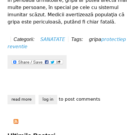
în perioada următoare, gripa ar putea afecta mai
multe persoane, în special pe cele cu sistemul
imunitar scăzut. Medicii avertizează populaţia că
gripa este periculoasă, putând fi chiar fatală.
SANATATE
gripa
protectie
p
Categorii:
Tags:
reventie
to post comments
read more
about protejaţi-vă împotriva gripei!
log in