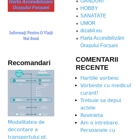
GANDURI
HOBBY
SANATATE
UMOR
dizabil.eu
Harta Accesibilizării
Orașului Focșani
COMENTARII
Recomandari
RECENTE
Hartiile vorbesc
Vorbeste cu medicul
curant!
Trebuie sa depui
actele
Rovinieta
Modalitatea de
Am o intrebare.
decontare a
Persoanele cu
transportului pt.