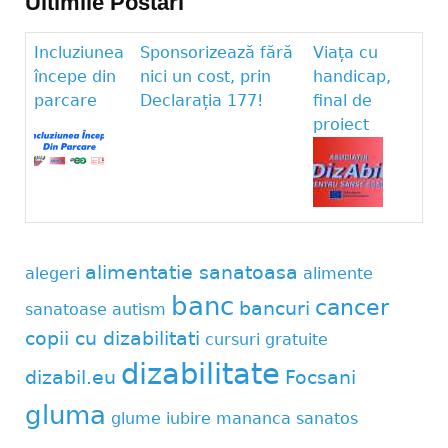
Ultimile Postari
Incluziunea
Sponsorizează fără
Viața cu
începe din
nici un cost, prin
handicap,
parcare
Declarația 177!
final de
proiect
alimentatie sanatoasa
alegeri
alimente
banc
cancer
bancuri
sanatoase
autism
copii cu dizabilitati
cursuri gratuite
dizabilitate
dizabil.eu
Focsani
gluma
glume
iubire
mananca sanatos