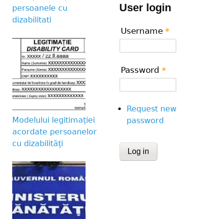
User login
persoanele cu
dizabilitati
Username
*
Password
*
Request new
Modelului legitimației
password
acordate persoanelor
cu dizabilități
CAPTCHA
This question is for te
human visitor and to 
submissions.