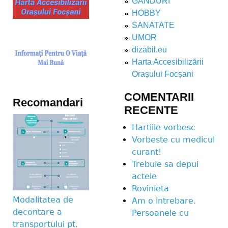
GANDURI
HOBBY
SANATATE
UMOR
dizabil.eu
Harta Accesibilizării
Orașului Focșani
COMENTARII
Recomandari
RECENTE
Hartiile vorbesc
Vorbeste cu medicul
curant!
Trebuie sa depui
actele
Rovinieta
Modalitatea de
Am o intrebare.
decontare a
Persoanele cu
transportului pt.