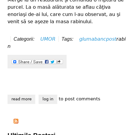
purcel. La o masă alăturata se aflau câţiva
enoriaşi de-ai lui, care cum l-au observat, au şi
venit să se aşeze la masa rabinului.
UMOR
gluma
banc
post
rabi
Categorii:
Tags:
n
to post comments
read more
about viaţă de post
log in