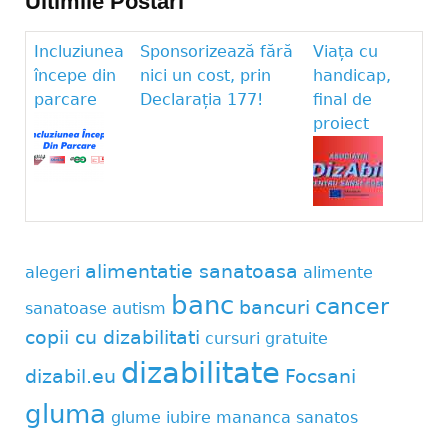
Ultimile Postari
Incluziunea
Sponsorizează fără
Viața cu
începe din
nici un cost, prin
handicap,
parcare
Declarația 177!
final de
proiect
alimentatie sanatoasa
alegeri
alimente
banc
cancer
bancuri
sanatoase
autism
copii cu dizabilitati
cursuri gratuite
dizabilitate
dizabil.eu
Focsani
gluma
glume
iubire
mananca sanatos