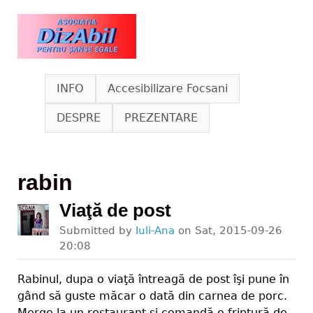
Skip to main content
www.dizabil.eu
INFO
Accesibilizare Focsani
DESPRE
PREZENTARE
rabin
Viaţă de post
Submitted by
Iuli-Ana
on
Sat, 2015-09-26
20:08
Rabinul, dupa o viaţă întreagă de post îşi pune în
gând să guste măcar o dată din carnea de porc.
Merge la un restaurant şi comandă o friptură de