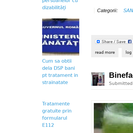
persoanelor cu
dizabilități
SAN
Categorii:
read more
about buc
log 
Cum sa obtii
dela DSP bani
Binefa
pt tratament in
strainatate
Submitte
Tratamente
gratuite prin
formularul
E112