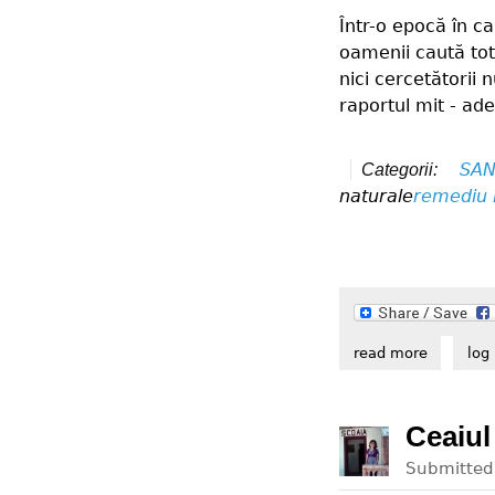
Într-o epocă în ca
oamenii caută tot
nici cercetătorii
raportul mit - ade
SAN
Categorii:
naturale
remediu 
read more
about bic
log 
Ceaiul
Submitte