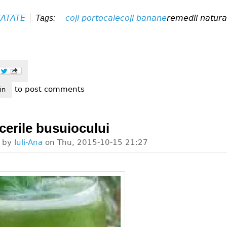
ATATE
coji portocale
coji banane
remedii natura
Tags:
to post comments
urati-va de beneficiile cojilor portocalelor si bananelor!
in
cerile busuiocului
d by
Iuli-Ana
on
Thu, 2015-10-15 21:27