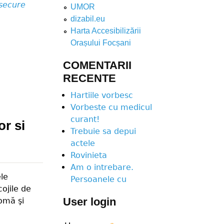
se
cure
UMOR
dizabil.eu
Harta Accesibilizării
Orașului Focșani
COMENTARII
RECENTE
Hartiile vorbesc
Vorbeste cu medicul
curant!
or si
Trebuie sa depui
actele
Rovinieta
Am o intrebare.
ele
Persoanele cu
cojile de
User login
vomă şi