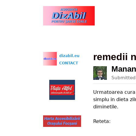
www.dizabil.eu
remedii n
dizabil.eu
CONTACT
Mananc
Submitte
Urmatoarea cura e
simplu in dieta zi
diminetile.
Reteta: