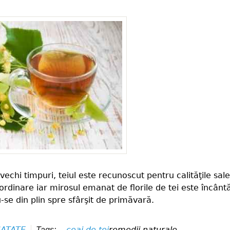
vechi timpuri, teiul este recunoscut pentru calităţile sale
ordinare iar mirosul emanat de florile de tei este încântă
-se din plin spre sfârşit de primăvară.
ATATE
ceai de tei
remedii naturale
Tags: