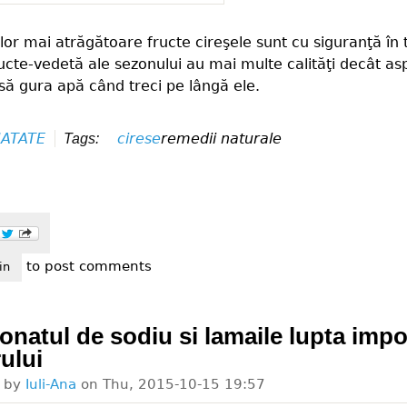
lor mai atrăgătoare fructe cireşele sunt cu siguranţă în 
ucte-vedetă ale sezonului au mai multe calităţi decât as
lasă gura apă când treci pe lângă ele.
ATATE
cirese
remedii naturale
Tags:
to post comments
pre cirese
in
onatul de sodiu si lamaile lupta impo
ului
d by
Iuli-Ana
on
Thu, 2015-10-15 19:57