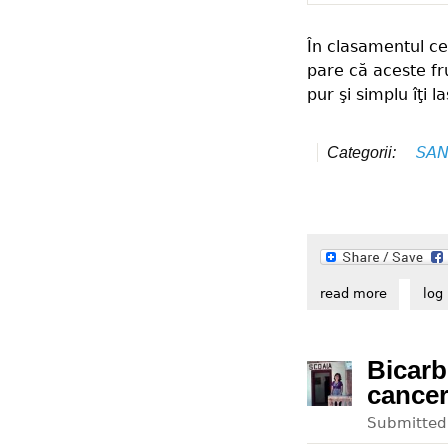
În clasamentul ce
pare că aceste fr
pur şi simplu îţi 
SAN
Categorii:
read more
about des
log 
Bicarb
cancer
Submitte