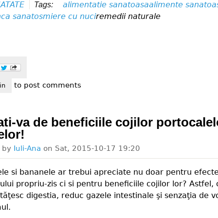
ATATE
alimentatie sanatoasa
alimente sanatoa
Tags:
ca sanatos
miere cu nuci
remedii naturale
to post comments
nanca miere cu nuci
in
ti-va de beneficiile cojilor portocalel
lor!
d by
Iuli-Ana
on
Sat, 2015-10-17 19:20
lele si bananele ar trebui apreciate nu doar pentru efect
lui propriu-zis ci si pentru beneficiile cojilor lor? Astfel, 
ăţesc digestia, reduc gazele intestinale şi senzaţia de 
ul.