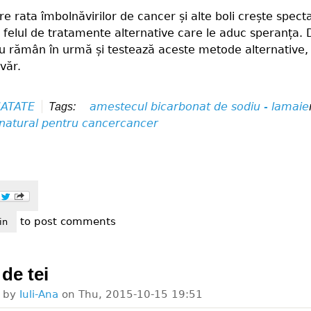
re rata îmbolnăvirilor de cancer și alte boli crește spect
 felul de tratamente alternative care le aduc speranța. Di
 nu rămân în urmă și testează aceste metode alternative,
văr.
ATATE
amestecul bicarbonat de sodiu - lamaie
Tags:
natural pentru cancer
cancer
to post comments
arbonatul de sodiu si lamaile lupta impotriva cancerului
in
 de tei
d by
Iuli-Ana
on
Thu, 2015-10-15 19:51