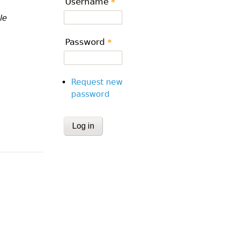
Username
*
le
Password
*
Request new
password
CAPTCHA
This question is for testing whether or
human visitor and to prevent automa
submissions.
Website URL