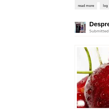
read more
about bin
log 
Despre
Submitte