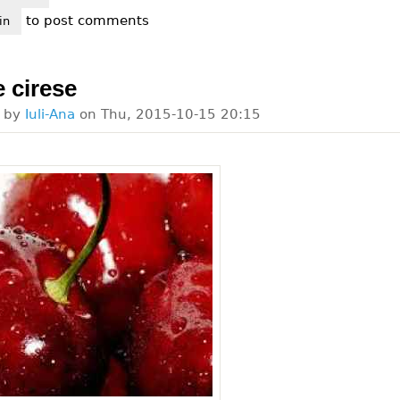
to post comments
efacerile busuiocului
in
 cirese
d by
Iuli-Ana
on
Thu, 2015-10-15 20:15