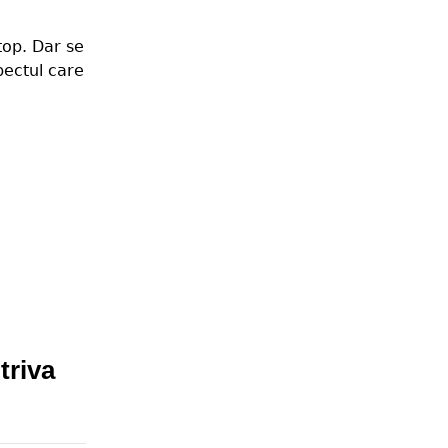
top. Dar se
pectul care
triva