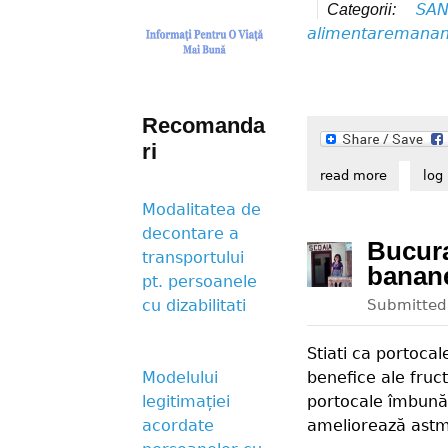
SAN
Categorii:
alimentare
manan
Recomanda
ri
read more
about ma
log 
Modalitatea de
decontare a
Bucura
transportului
banane
pt. persoanele
Submitte
cu dizabilitati
Stiati ca portoca
benefice ale fructu
Modelului
portocale îmbunăt
legitimației
ameliorează astm
acordate