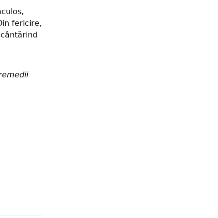
aculos,
n fericire,
 cântărind
remedii