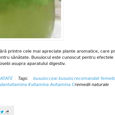
ră printre cele mai apreciate plante aromatice, care pr
ntru sănătate. Busuiocul este cunoscut pentru efectele 
osebi asupra aparatului digestiv.
ATATE
busuioc
ceai busuioc
recomandat femeil
Tags:
idant
vitamina K
vitamina A
vitamina C
remedii naturale