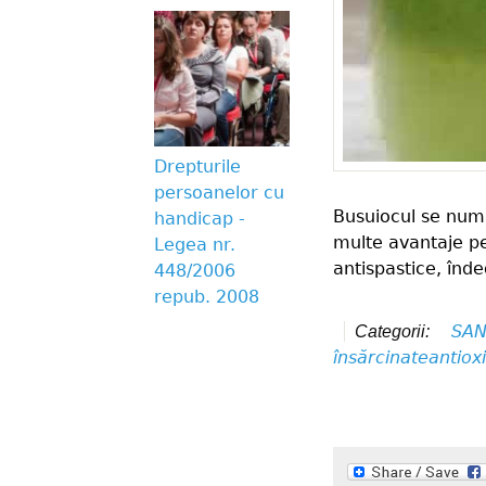
Drepturile
persoanelor cu
Busuiocul se numă
handicap -
multe avantaje pe
Legea nr.
antispastice, înde
448/2006
repub. 2008
SAN
Categorii:
însărcinate
antiox