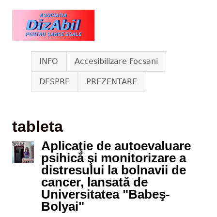
Skip to main content
www.dizabil.eu
INFO
Accesibilizare Focsani
DESPRE
PREZENTARE
tableta
Aplicaţie de autoevaluare
psihică şi monitorizare a
distresului la bolnavii de
cancer, lansată de
Universitatea "Babeş-
Bolyai"