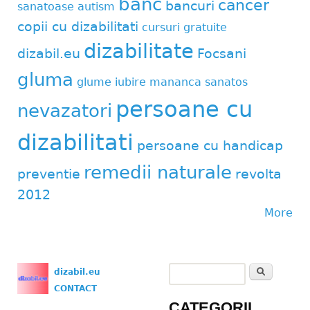
banc
cancer
bancuri
sanatoase
autism
copii cu dizabilitati
cursuri gratuite
dizabilitate
dizabil.eu
Focsani
gluma
glume
iubire
mananca sanatos
persoane cu
nevazatori
dizabilitati
persoane cu handicap
remedii naturale
preventie
revolta
2012
More
Search
dizabil.eu
Search form
CONTACT
CATEGORII