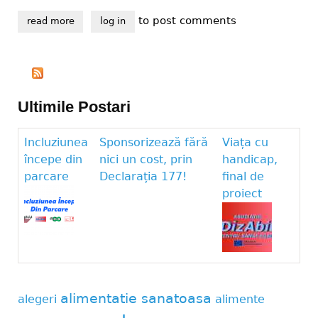
to post comments
read more
about aplicaţie de autoevaluare psihică şi monitoriza
log in
Ultimile Postari
Incluziunea
Sponsorizează fără
Viața cu
începe din
nici un cost, prin
handicap,
parcare
Declarația 177!
final de
proiect
alimentatie sanatoasa
alegeri
alimente