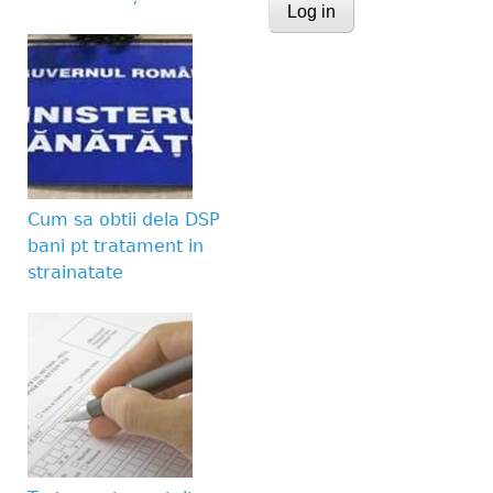
CAPTCHA
This question is for te
human visitor and to 
submissions.
Website URL
Cum sa obtii dela DSP
bani pt tratament in
strainatate