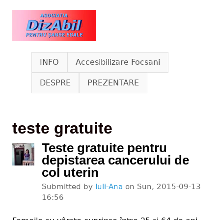
Skip to main content
www.dizabil.eu
INFO
Accesibilizare Focsani
DESPRE
PREZENTARE
teste gratuite
Teste gratuite pentru
depistarea cancerului de
col uterin
Submitted by
Iuli-Ana
on
Sun, 2015-09-13
16:56