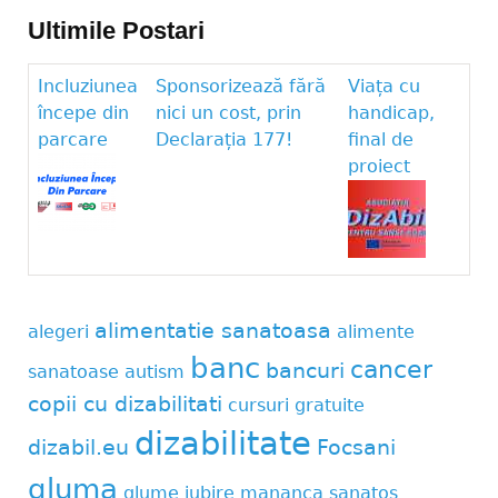
Ultimile Postari
Incluziunea
Sponsorizează fără
Viața cu
începe din
nici un cost, prin
handicap,
parcare
Declarația 177!
final de
proiect
alimentatie sanatoasa
alegeri
alimente
banc
cancer
bancuri
sanatoase
autism
copii cu dizabilitati
cursuri gratuite
dizabilitate
dizabil.eu
Focsani
gluma
glume
iubire
mananca sanatos