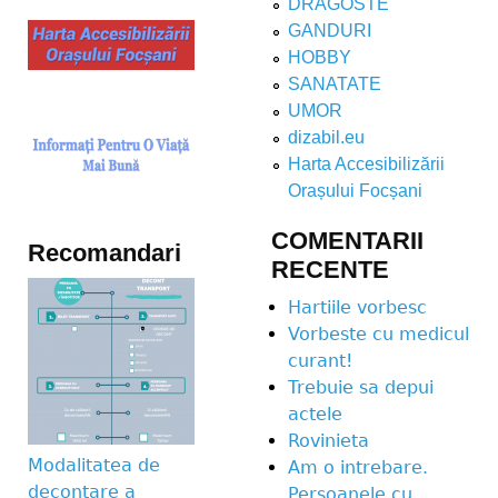
DRAGOSTE
GANDURI
HOBBY
SANATATE
UMOR
dizabil.eu
Harta Accesibilizării
Orașului Focșani
COMENTARII
Recomandari
RECENTE
Hartiile vorbesc
Vorbeste cu medicul
curant!
Trebuie sa depui
actele
Rovinieta
Modalitatea de
Am o intrebare.
decontare a
Persoanele cu