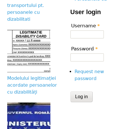
transportului pt.
User login
persoanele cu
dizabilitati
Username
*
Password
*
Request new
Modelului legitimației
password
acordate persoanelor
cu dizabilități
CAPTCHA
This question is for te
human visitor and to 
submissions.