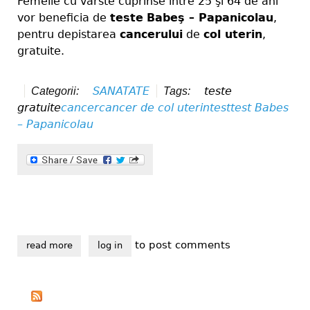
Femeile cu vârste cuprinse între 25 şi 64 de ani
vor beneficia de
teste
Babeş – Papanicolau
,
pentru depistarea
cancerului
de
col uterin
,
gratuite.
SANATATE
teste
Categorii:
Tags:
gratuite
cancer
cancer de col uterin
test
test Babes
– Papanicolau
to post comments
read more
about teste gratuite pentru depistarea cancerului de 
log in