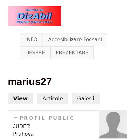
Skip to main content
www.dizabil.eu
INFO
Accesibilizare Focsani
DESPRE
PREZENTARE
marius27
View
(active tab)
Articole
Galerii
HIDE
PROFIL PUBLIC
JUDET:
Prahova