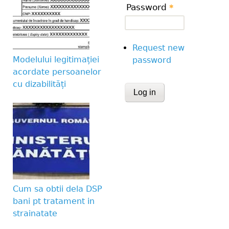
Password
*
Request new
Modelului legitimației
password
acordate persoanelor
cu dizabilități
CAPTCHA
This question is for te
human visitor and to 
submissions.
Website URL
Cum sa obtii dela DSP
bani pt tratament in
strainatate