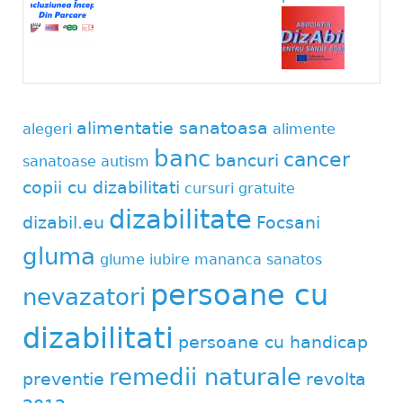
alimentatie sanatoasa
alegeri
alimente
banc
cancer
bancuri
sanatoase
autism
copii cu dizabilitati
cursuri gratuite
dizabilitate
dizabil.eu
Focsani
gluma
glume
iubire
mananca sanatos
persoane cu
nevazatori
dizabilitati
persoane cu handicap
remedii naturale
preventie
revolta