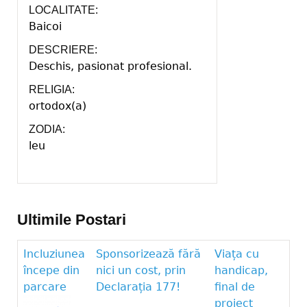
LOCALITATE:
Baicoi
DESCRIERE:
Deschis, pasionat profesional.
RELIGIA:
ortodox(a)
ZODIA:
leu
Ultimile Postari
Incluziunea
Sponsorizează fără
Viața cu
începe din
nici un cost, prin
handicap,
parcare
Declarația 177!
final de
proiect