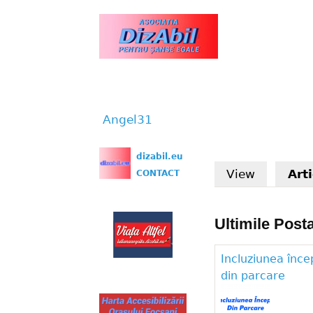
www.dizabil.eu
Angel31
You are here
dizabil.eu
View
Art
CONTACT
Ultimile Posta
Incluziunea înce
din parcare