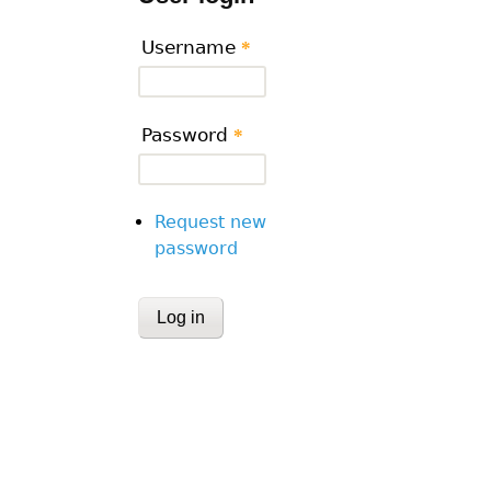
Username
*
Password
*
Request new
password
CAPTCHA
This question is for testing whether or
human visitor and to prevent automa
submissions.
Website URL