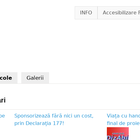
Skip to main content
INFO
Accesibilizare 
icole
(active tab)
Galerii
ri
pe
Sponsorizează fără nici un cost,
Viața cu han
prin Declarația 177!
final de proie