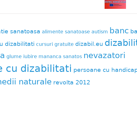
banc
atie sanatoasa
ba
alimente sanatoase
autism
dizabili
u dizabilitati
dizabil.eu
cursuri gratuite
a
nevazatori
glume
iubire
mananca sanatos
cu dizabilitati
persoane cu handica
edii naturale
revolta 2012