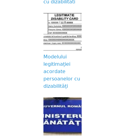
cu dizabilitati
Modelului
legitimației
acordate
persoanelor cu
dizabilități