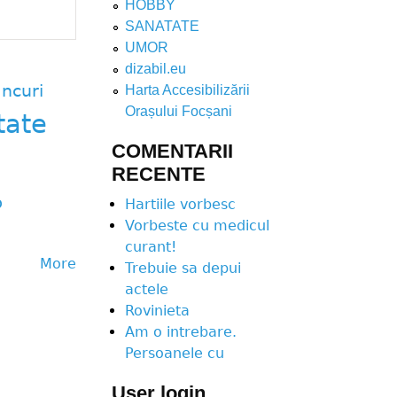
HOBBY
SANATATE
UMOR
dizabil.eu
ncuri
Harta Accesibilizării
Orașului Focșani
tate
COMENTARII
RECENTE
p
Hartiile vorbesc
Vorbeste cu medicul
curant!
More
Trebuie sa depui
actele
Rovinieta
Am o intrebare.
Persoanele cu
User login