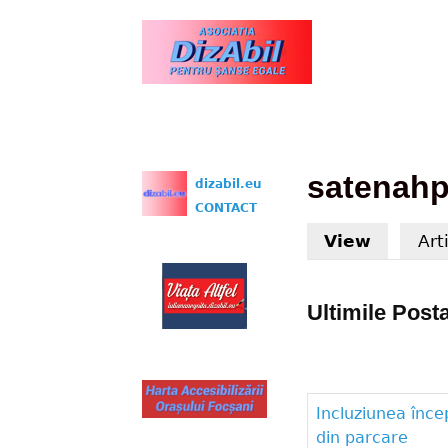
www.dizabil.eu
satenah
dizabil.eu
CONTACT
View
(active 
Art
Ultimile Posta
Incluziunea înce
din parcare