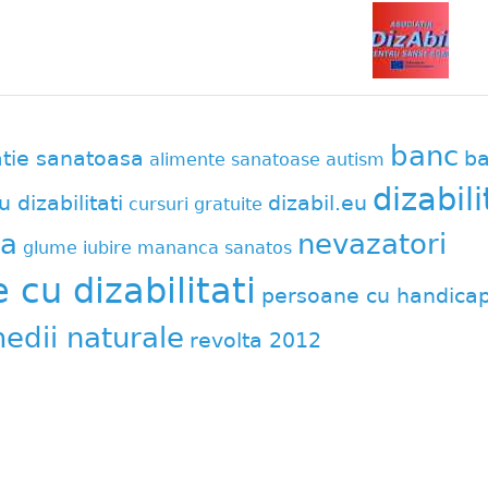
banc
atie sanatoasa
ba
alimente sanatoase
autism
dizabili
u dizabilitati
dizabil.eu
cursuri gratuite
a
nevazatori
glume
iubire
mananca sanatos
cu dizabilitati
persoane cu handica
edii naturale
revolta 2012