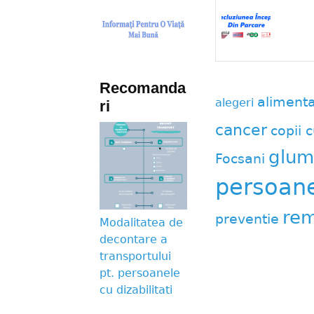
Recomanda
aliment
alegeri
ri
cancer
copii c
glum
Focsani
persoane 
rem
preventie
Modalitatea de
decontare a
transportului
pt. persoanele
cu dizabilitati