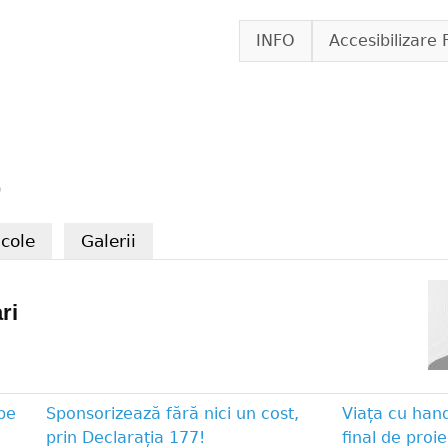
Skip to main content
INFO
Accesibilizare 
p
tab)
icole
Galerii
ri
pe
Sponsorizează fără nici un cost,
Viața cu han
prin Declarația 177!
final de proie