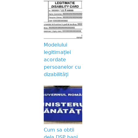
Modelului
legitimației
acordate
persoanelor cu
dizabilități
Cum sa obtii
dela DSP bani