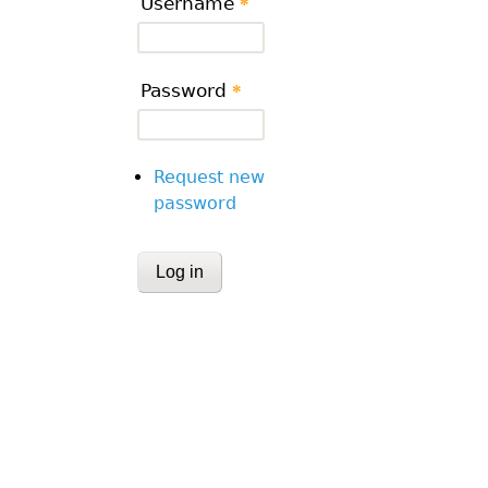
Username
*
Password
*
Request new
password
CAPTCHA
This question is for testing whether or
human visitor and to prevent automa
submissions.
Website URL