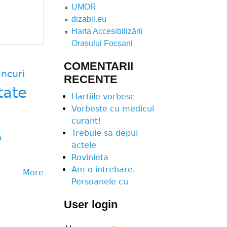
UMOR
dizabil.eu
Harta Accesibilizării
Orașului Focșani
COMENTARII
ncuri
RECENTE
tate
Hartiile vorbesc
Vorbeste cu medicul
curant!
Trebuie sa depui
p
actele
Rovinieta
Am o intrebare.
More
Persoanele cu
User login