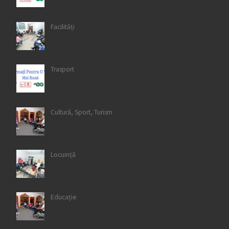
Facilități
Trasport
Cultură, Sport, Turism
Locuință
Educație