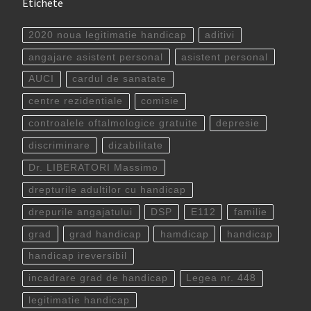
Etichete
2020 noua legitimatie handicap
aditivi
angajare asistent personal
asistent personal
AUCI
cardul de sanatate
centre rezidentiale
comisie
controalele oftalmologice gratuite
depresie
discriminare
dizabilitate
Dr. LIBERATORI Massimo
drepturile adultilor cu handicap
drepurile angajatului
DSP
E112
familie
grad
grad handicap
hamdicap
handicap
handicap ireversibil
incadrare grad de handicap
Legea nr. 448
legitimatie handicap