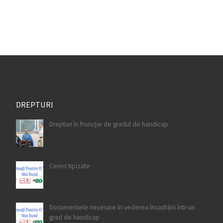
DREPTURI
Drepturi în fruncție de gradul de handicap
Cereri tipizate
Documentele necesare în vederea încadrării într-un
grad de handicap