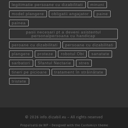
legitimatie persoane cu dizabilitati
minuni
model plangere
obligatii angajator
paine
painea
pasii necesari pt a deveni asistentul
personalpersoana cu handicap
peroane cu dizabilitati
persoane cu dizabilitati
plangere
proteze
robotul Obi
sanatate
sarbatori
Sfantul Nectarie
stres
tineri pe picioare
tratament în străinătate
tristete
© 2026
info.dizabil.eu
– All rights reserved
Propulsată de
WP
– Designed with the
Customizr theme