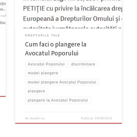
Sector 3 Bucureşti Tel: 021-312 71 34 (dispecerat),
021-312 94 62 (centrala) Pagină de Internet:
www.avp.ro Adresă de […]
DREPTURILE TALE
Cum faci o plangere la
Avocatul Poporului
Avocatul Poporului
discriminare
model plangere
model plangere Avocatul Poporului
plangere
plangere la Avocatul Poporului
de
dizabil.eu
Publicat
19/08/2019