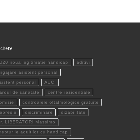
ichete
020 noua legitimatie handicap
aditivi
ngajare asistent personal
sistent personal
AUCI
ardul de sanatate
centre rezidentiale
omisie
controalele oftalmologice gratuite
epresie
discriminare
dizabilitate
r. LIBERATORI Massimo
repturile adultilor cu handicap