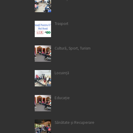
Trasport
Cultură, Sport, Turism
Locuință
Educație
Sănătate și Recuperare