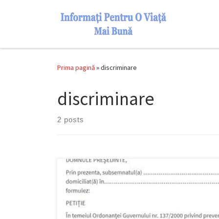
Skip to content
Prima pagină
»
discriminare
discriminare
2 posts
Faceți o plangere la Consiliul Naţional pentru
Combaterea Discriminării, aveți mai jos un model și