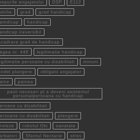
repurile angajatului
DSP
E112
amilie
grad
grad handicap
amdicap
handicap
andicap ireversibil
ncadrare grad de handicap
egea nr. 448
legitimatie handicap
egitimatie persoane cu dizabilitati
minuni
odel plangere
obligatii angajator
aine
painea
pasii necesari pt a deveni asistentul
personalpersoana cu handicap
eroane cu dizabilitati
ersoane cu dizabilitati
plangere
roteze
robotul Obi
sanatate
arbatori
Sfantul Nectarie
stres