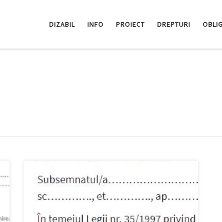
DIZABIL
INFO
PROIECT
DREPTURI
OBLIG
Dacă aveți o problemă care ține de competența
Avocatului Poporului, găsiți mai jos un model de
plângere generală și adresa la care trebuie s-o
trimiteți: Avocatul Poporului Str. Eugeniu Carada nr. 3