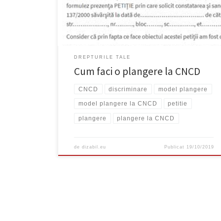
adresa la care trebuie să trimiteți sesizarea:
DREPTURILE TALE
Cum faci o plangere la CNCD
CNCD
discriminare
model plangere
model plangere la CNCD
petitie
plangere
plangere la CNCD
de
dizabil.eu
Publicat
19/10/2019