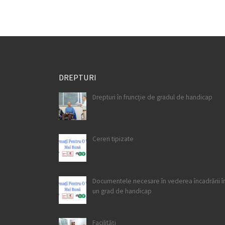
DREPTURI
Drepturi în fruncție de gradul de handicap
Cereri tipizate
Documentele necesare în vederea încadrării în
un grad de handicap
Facilități