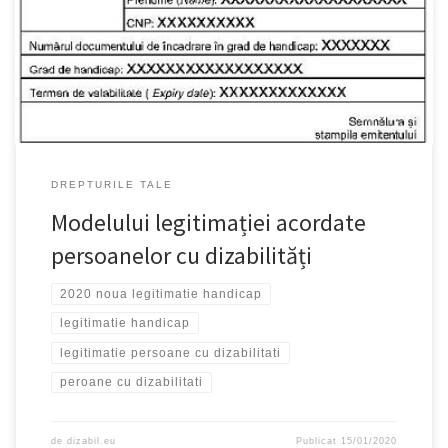
legitimației acordate persoanelor cu dizabilități a intrat in vigoare
din luna ianuarie 2020
DREPTURILE TALE
Modelului legitimației acordate
persoanelor cu dizabilități
2020 noua legitimatie handicap
legitimatie handicap
legitimatie persoane cu dizabilitati
peroane cu dizabilitati
de
dizabil.eu
Publicat
15/01/2020