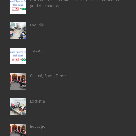
grad de handicap
Facilități
Trasport
Cultură, Sport, Turism
Locuință
Educație