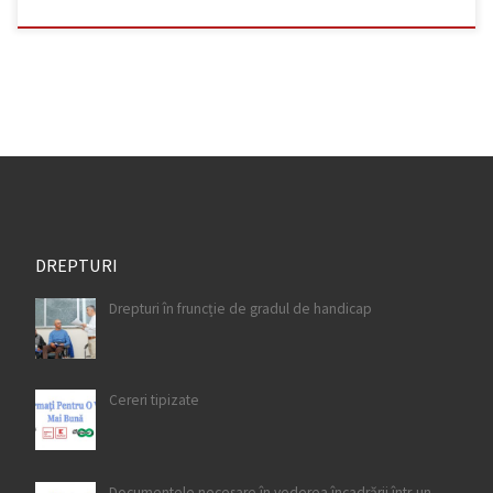
DREPTURI
Drepturi în fruncție de gradul de handicap
Cereri tipizate
Documentele necesare în vederea încadrării într-un