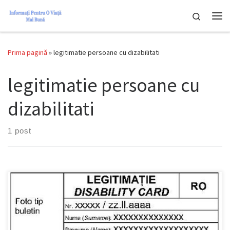
Skip to content
Search
Men
Prima pagină
»
legitimatie persoane cu dizabilitati
legitimatie persoane cu
dizabilitati
1 post
NOUA LEGITIMATIE pentru PERSOANE cu HANCAP - Noul model al