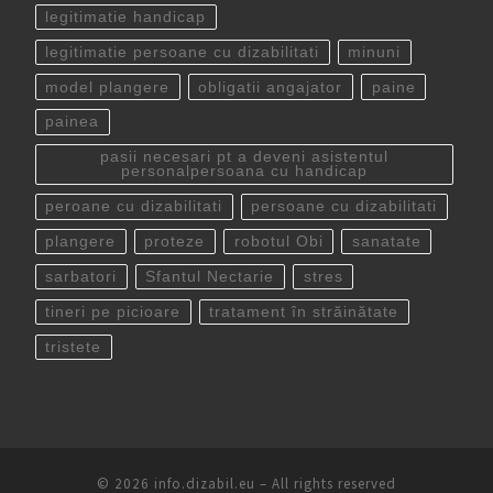
legitimatie handicap
legitimatie persoane cu dizabilitati
minuni
model plangere
obligatii angajator
paine
painea
pasii necesari pt a deveni asistentul
personalpersoana cu handicap
peroane cu dizabilitati
persoane cu dizabilitati
plangere
proteze
robotul Obi
sanatate
sarbatori
Sfantul Nectarie
stres
tineri pe picioare
tratament în străinătate
tristete
© 2026
info.dizabil.eu
– All rights reserved