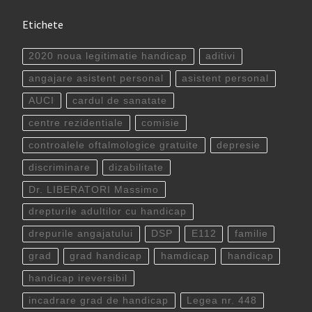
Etichete
2020 noua legitimatie handicap
aditivi
angajare asistent personal
asistent personal
AUCI
cardul de sanatate
centre rezidentiale
comisie
controalele oftalmologice gratuite
depresie
discriminare
dizabilitate
Dr. LIBERATORI Massimo
drepturile adultilor cu handicap
drepurile angajatului
DSP
E112
familie
grad
grad handicap
hamdicap
handicap
handicap ireversibil
incadrare grad de handicap
Legea nr. 448