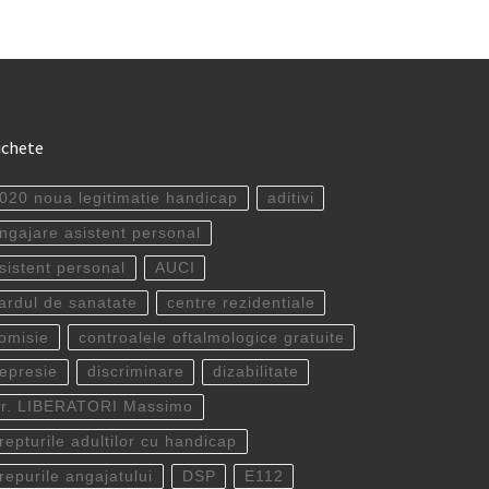
ichete
020 noua legitimatie handicap
aditivi
ngajare asistent personal
sistent personal
AUCI
ardul de sanatate
centre rezidentiale
omisie
controalele oftalmologice gratuite
epresie
discriminare
dizabilitate
r. LIBERATORI Massimo
repturile adultilor cu handicap
repurile angajatului
DSP
E112