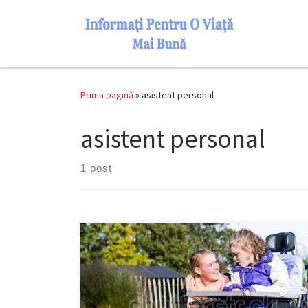
Skip to content
Prima pagină
»
asistent personal
asistent personal
1 post
Dosarul de angajare va cuprinde:a) cererea de
angajare;b) copie de pe actul de identitate al