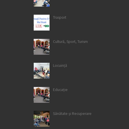
Trasport
Cultură, Sport, Turism
Locuință
Educație
Sănătate și Recuperare