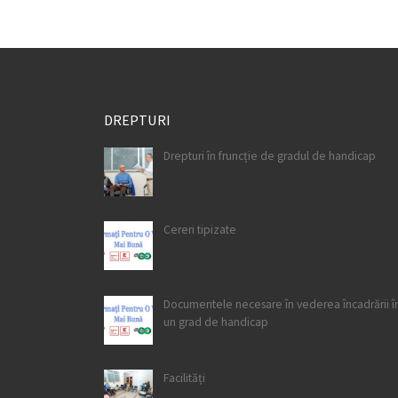
DREPTURI
Drepturi în fruncție de gradul de handicap
Cereri tipizate
Documentele necesare în vederea încadrării în
un grad de handicap
Facilități