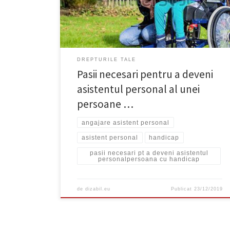
persoanei care solicită angajarea....
DREPTURILE TALE
Pasii necesari pentru a deveni
asistentul personal al unei
persoane …
angajare asistent personal
asistent personal
handicap
pasii necesari pt a deveni asistentul
personalpersoana cu handicap
de
dizabil.eu
Publicat
23/12/2019