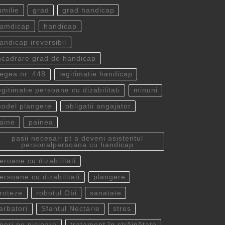
amilie
grad
grad handicap
amdicap
handicap
andicap ireversibil
ncadrare grad de handicap
egea nr. 448
legitimatie handicap
egitimatie persoane cu dizabilitati
minuni
odel plangere
obligatii angajator
aine
painea
pasii necesari pt a deveni asistentul
personalpersoana cu handicap
eroane cu dizabilitati
ersoane cu dizabilitati
plangere
roteze
robotul Obi
sanatate
arbatori
Sfantul Nectarie
stres
ineri pe picioare
tratament în străinătate