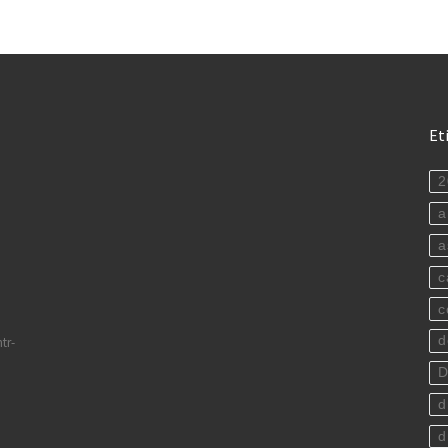
Et
2
a
a
c
c
d
tr-
D
d
d