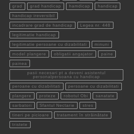
grad
grad handicap
hamdicap
handicap
handicap ireversibil
incadrare grad de handicap
Legea nr. 448
legitimatie handicap
legitimatie persoane cu dizabilitati
minuni
model plangere
obligatii angajator
paine
painea
pasii necesari pt a deveni asistentul
personalpersoana cu handicap
peroane cu dizabilitati
persoane cu dizabilitati
plangere
proteze
robotul Obi
sanatate
sarbatori
Sfantul Nectarie
stres
tineri pe picioare
tratament în străinătate
tristete