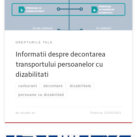
care se ocupă de creșterea și îngrijirea […]
DREPTURILE TALE
Informatii despre decontarea
transportului persoanelor cu
dizabilitati
carburant
decontare
dizabilitate
persoane cu dizabilitati
de
dizabil.eu
Publicat
22/03/2021