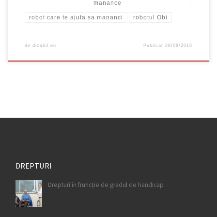
manance
robot care te ajuta sa mananci
robotul Obi
de
dizabil.eu
Publicat
28/08/2016
DREPTURI
Drepturi în fruncție de gradul de handicap