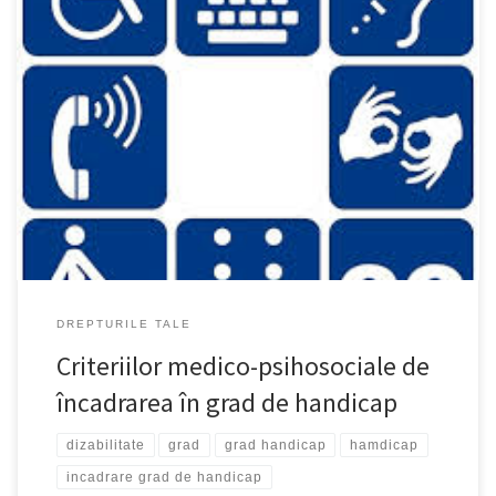
În temeiul art. 84 alin. (5) din Legea nr. 448/2006 privind protecţia
şi promovarea drepturilor persoanelor cu handicap, cu
modificările şi completările ulterioare, având în vedere
prevederile: – art. 14 din Hotărârea Guvernului nr. 381/2007 privind
organizarea şi funcţionarea Ministerului Muncii, Familiei şi Egalităţii
de Şanse; – art. 7 alin. (4) din Hotărârea Guvernului […]
DREPTURILE TALE
Criteriilor medico-psihosociale de
încadrarea în grad de handicap
dizabilitate
grad
grad handicap
hamdicap
incadrare grad de handicap