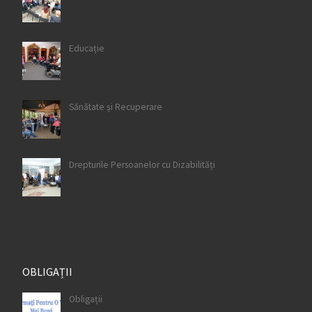
Educație
Sănătate și Recuperare
Drepturile Persoanelor cu Dizabilități
OBLIGAȚII
Obligații