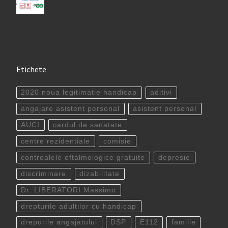
Etichete
2020 noua legitimatie handicap
aditivi
angajare asistent personal
asistent personal
AUCI
cardul de sanatate
centre rezidentiale
comisie
controalele oftalmologice gratuite
depresie
discriminare
dizabilitate
Dr. LIBERATORI Massimo
drepturile adultilor cu handicap
drepurile angajatului
DSP
E112
familie