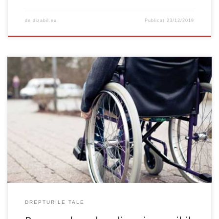
de
dizabil.eu
Publicat
23/12/2019
Oamenii afectați de dizabilități ireversibile nu vor mai trebui să se
prezinte în fața Comisiei de evaluare pentru reevaluarea
periodică, ca urmare a unei propuneri legislative adoptată recent
de Camera Deputaților, ce modifică articolul nr. 59 din Legea nr.
448/2006, privind protecția și promovarea drepturilor persoanelor
cu handicap Acest lucru […]
DREPTURILE TALE