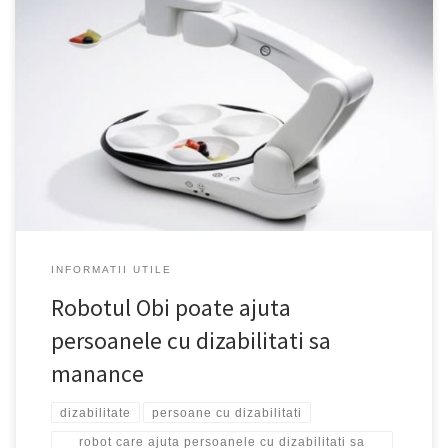
Compania Desing din Danemarca a creat robotul Obi pentru a
ajuta acele persoane cu dizabilitati care au mobilitate redusa la
nivelul membrelor superioare sa manance fara a depinde de
ajutorul altei persoane. Robotul Obi are nevoie sa fie setat si sa i
se spele instrumentele folosite. El […]
INFORMATII UTILE
Robotul Obi poate ajuta
persoanele cu dizabilitati sa
manance
dizabilitate
persoane cu dizabilitati
robot care ajuta persoanele cu dizabilitati sa