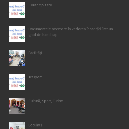
Cereri tipizate
Documentele necesare în vederea încadrării într-un
grad de handicap
Facilități
Trasport
Cultură, Sport, Turism
Locuință