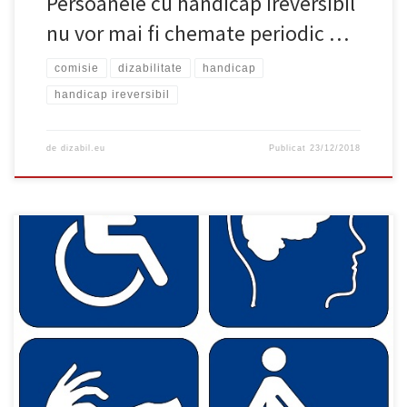
Persoanele cu handicap ireversibil
nu vor mai fi chemate periodic …
comisie
dizabilitate
handicap
handicap ireversibil
de
dizabil.eu
Publicat
23/12/2018
Documentele necesare în vederea evaluării complexe, prevăzute
în Hotărârea Guvernului nr. 430/2008 pentru aprobarea
Metodologiei privind organizarea şi funcţionarea comisiei de
evaluare a persoanelor adulte cu handicap, sunt următoarele :