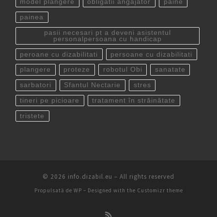
model plangere
obligatii angajator
paine
painea
pasii necesari pt a deveni asistentul
personalpersoana cu handicap
peroane cu dizabilitati
persoane cu dizabilitati
plangere
proteze
robotul Obi
sanatate
sarbatori
Sfantul Nectarie
stres
tineri pe picioare
tratament în străinătate
tristete
© 2026
info.dizabil.eu
– All rights reserved
Propulsată de
WP
– Designed with the
Customizr theme