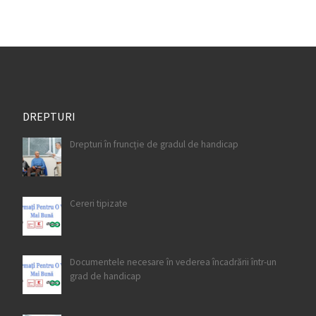
DREPTURI
Drepturi în fruncție de gradul de handicap
Cereri tipizate
Documentele necesare în vederea încadrării într-un
grad de handicap