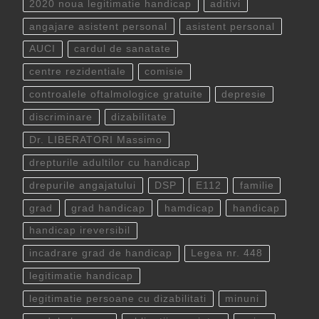
2020 noua legitimatie handicap
aditivi
angajare asistent personal
asistent personal
AUCI
cardul de sanatate
centre rezidentiale
comisie
controalele oftalmologice gratuite
depresie
discriminare
dizabilitate
Dr. LIBERATORI Massimo
drepturile adultilor cu handicap
drepurile angajatului
DSP
E112
familie
grad
grad handicap
hamdicap
handicap
handicap ireversibil
incadrare grad de handicap
Legea nr. 448
legitimatie handicap
legitimatie persoane cu dizabilitati
minuni