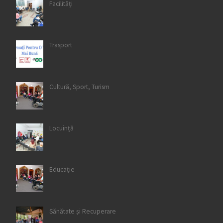
Facilități
Trasport
Cultură, Sport, Turism
Locuință
Educație
Sănătate și Recuperare