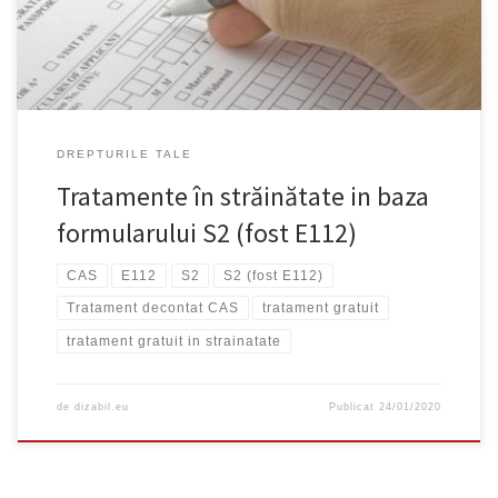
România; Tratamentul solicitat să nu […]
DREPTURILE TALE
Tratamente în străinătate in baza
formularului S2 (fost E112)
CAS
E112
S2
S2 (fost E112)
Tratament decontat CAS
tratament gratuit
tratament gratuit in strainatate
de
dizabil.eu
Publicat
24/01/2020