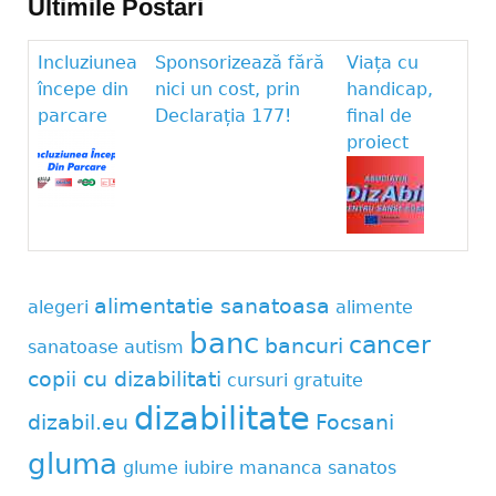
Ultimile Postari
Incluziunea
Sponsorizează fără
Viața cu
începe din
nici un cost, prin
handicap,
parcare
Declarația 177!
final de
proiect
alimentatie sanatoasa
alegeri
alimente
banc
cancer
bancuri
sanatoase
autism
copii cu dizabilitati
cursuri gratuite
dizabilitate
dizabil.eu
Focsani
gluma
glume
iubire
mananca sanatos