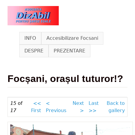
Skip to main content
www.dizabil.eu
INFO
Accesibilizare Focsani
DESPRE
PREZENTARE
Focșani, orașul tuturor!?
15
of
<<
<
Next
Last
Back to
17
First
Previous
>
>>
gallery
-IMG_0966.jpg