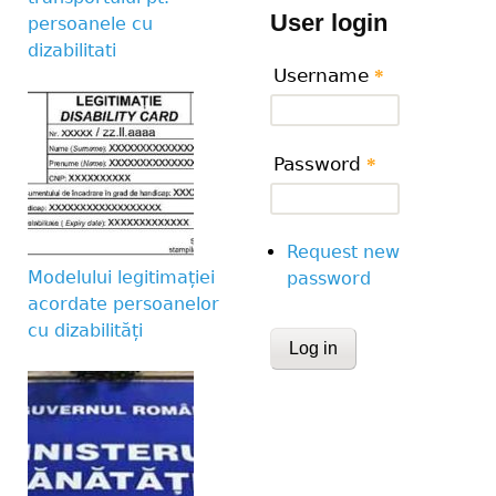
User login
persoanele cu
dizabilitati
Username
*
Password
*
Request new
Modelului legitimației
password
acordate persoanelor
cu dizabilități
CAPTCHA
This question is for te
human visitor and to 
submissions.