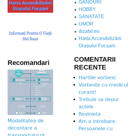
GANDURI
HOBBY
SANATATE
UMOR
dizabil.eu
Harta Accesibilizării
Orașului Focșani
COMENTARII
Recomandari
RECENTE
Hartiile vorbesc
Vorbeste cu medicul
curant!
Trebuie sa depui
actele
Rovinieta
Modalitatea de
Am o intrebare.
decontare a
Persoanele cu
transportului pt.