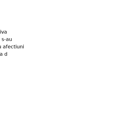
iva
 s-au
u afectiuni
a d