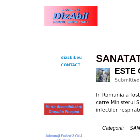
www.dizabil.eu
SANATA
dizabil.eu
CONTACT
ESTE 
Submitte
In Romania a fost 
catre Ministerul S
infectilor respirato
SAN
Categorii: