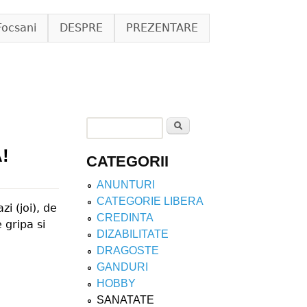
Focsani
DESPRE
PREZENTARE
Search
Search form
!
CATEGORII
ANUNTURI
CATEGORIE LIBERA
i (joi), de
CREDINTA
 gripa si
DIZABILITATE
DRAGOSTE
GANDURI
HOBBY
SANATATE