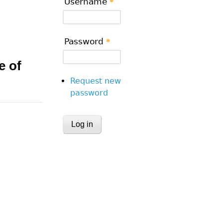
Username
*
Password
*
e of
Request new
password
CAPTCHA
This question is for testing whether or
human visitor and to prevent automa
submissions.
Website URL