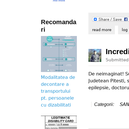
Recomanda
ri
read more
about est
log 
Incredi
Submitte
De neimaginat! Su
Modalitatea de
Judetean Pitesti,
decontare a
epilepsie, doctor
transportului
pt. persoanele
SAN
Categorii:
cu dizabilitati