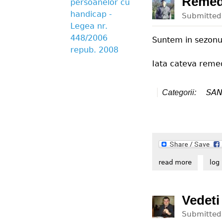
Remedi
persoanelor cu
handicap -
Submitte
Legea nr.
448/2006
Suntem in sezonul 
repub. 2008
Iata cateva remedi
SAN
Categorii:
read more
about rem
log 
Vedeti
Submitte