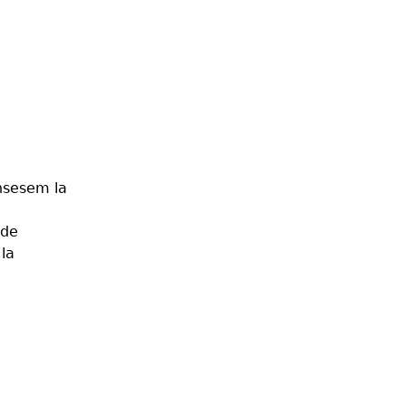
unsesem la
 de
 la