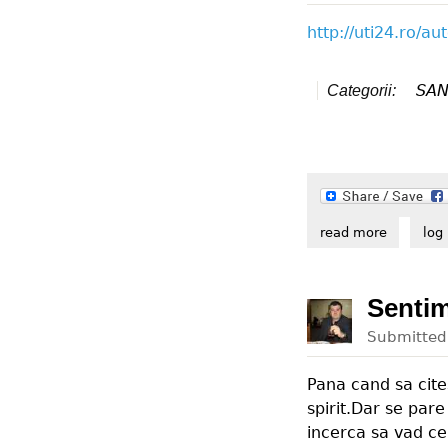
http://uti24.ro/a
SAN
Categorii:
read more
about ved
log 
Sentim
Submitte
Pana cand sa cite
spirit.Dar se pare
incerca sa vad ce