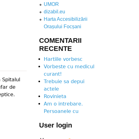
UMOR
dizabil.eu
Harta Accesibilizării
Orașului Focșani
COMENTARII
RECENTE
Hartiile vorbesc
Vorbeste cu medicul
curant!
 Spitalul
Trebuie sa depui
ufar de
actele
eptice.
Rovinieta
Am o intrebare.
Persoanele cu
User login