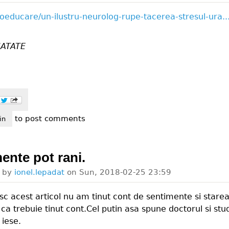
utoeducare/un-ilustru-neurolog-rupe-tacerea-stresul-ura..
ATATE
to post comments
eti ce are de spus acel doctor.
in
ente pot rani.
d by
ionel.lepadat
on
Sun, 2018-02-25 23:59
sc acest articol nu am tinut cont de sentimente si stare
 ca trebuie tinut cont.Cel putin asa spune doctorul si stud
 iese.