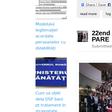
read more
about inc
log 
Modelului
legitimației
22end
acordate
PARE
persoanelor cu
Submitte
dizabilități
Cum sa obtii
dela DSP bani
pt tratament in
strainatate