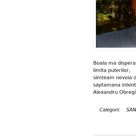
Boala ma disperas
limita puterilor,
simteam nevoia de
saptamana intentio
Alexandru Obregia
SAN
Categorii: