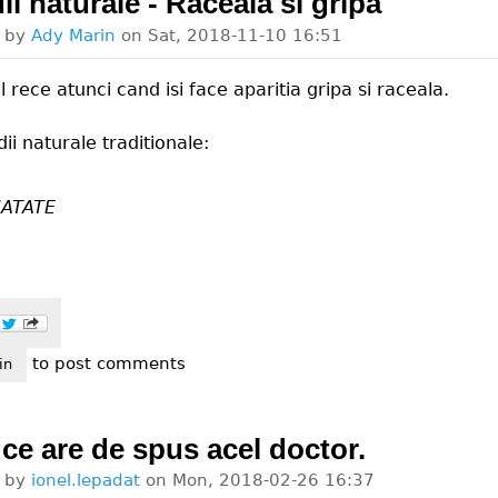
i naturale - Raceala si gripa
d by
Ady Marin
on
Sat, 2018-11-10 16:51
rece atunci cand isi face aparitia gripa si raceala.
i naturale traditionale:
ATATE
to post comments
edii naturale - raceala si gripa
in
 ce are de spus acel doctor.
d by
ionel.lepadat
on
Mon, 2018-02-26 16:37