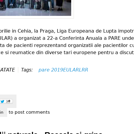
prilie in Cehia, la Praga, Liga Europeana de Lupta impotr
LAR) a organizat a 22-a Conferinta Anuala a PARE unde
uta de pacienti reprezentand organizatii ale pacientilor c
e si reumatice din diverse tari europene pentru a discut
ATATE
pare 2019
EULAR
LRR
Tags:
to post comments
end eular annual european conference of pare
in