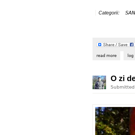
SAN
Categorii:
read more
about sen
log 
O zi d
Submitte