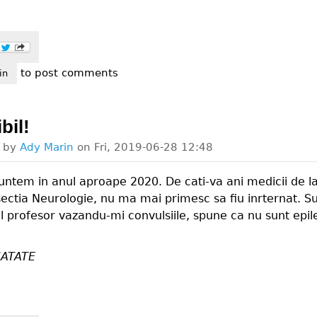
to post comments
e oficial - avem epidemie de gripa!
in
bil!
d by
Ady Marin
on
Fri, 2019-06-28 12:48
ntem in anul aproape 2020. De cati-va ani medicii de la
 sectia Neurologie, nu ma mai primesc sa fiu inrternat. S
ul profesor vazandu-mi convulsiile, spune ca nu sunt epil
ATATE