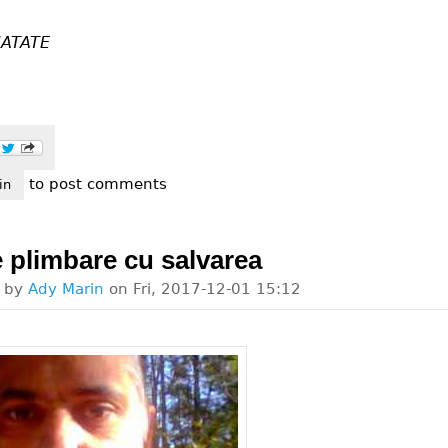
ATATE
to post comments
timente pot rani.
in
e plimbare cu salvarea
d by
Ady Marin
on
Fri, 2017-12-01 15:12