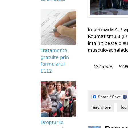
In perioada 4-7 a
Reumatismului(EU
intalnit peste o s
musculo-scheletic
Tratamente
gratuite prin
formularul
SAN
Categorii:
E112
read more
about 22
log 
Drepturile