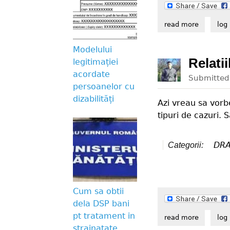
read more
about ast
log 
Modelului
Relati
legitimației
acordate
Submitte
persoanelor cu
dizabilități
Azi vreau sa vorb
tipuri de cazuri. 
DR
Categorii:
Cum sa obtii
dela DSP bani
pt tratament in
read more
about rel
log 
strainatate