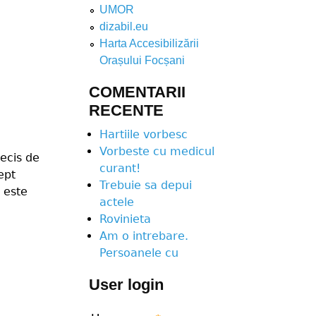
UMOR
dizabil.eu
Harta Accesibilizării
Orașului Focșani
COMENTARII
RECENTE
Hartiile vorbesc
Vorbeste cu medicul
decis de
curant!
ept
Trebuie sa depui
 este
actele
Rovinieta
Am o intrebare.
Persoanele cu
User login