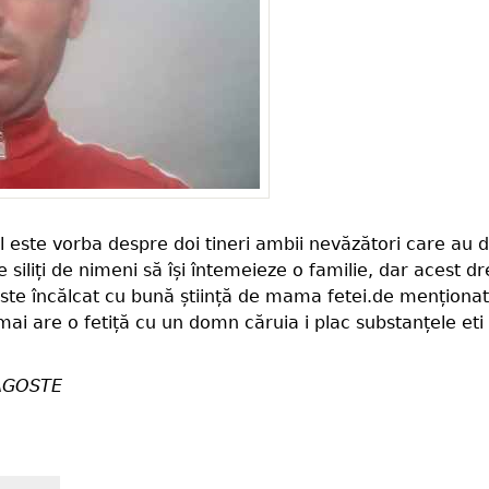
al este vorba despre doi tineri ambii nevăzători care au 
siliți de nimeni să își întemeieze o familie, dar acest dr
 aste încălcat cu bună știință de mama fetei.de menționat
mai are o fetiță cu un domn căruia i plac substanțele eti
AGOSTE