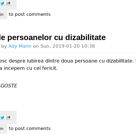
to post comments
a este românia normala a anului 2020 iată cum o mamă nu permite fe
in
ile persoanelor cu dizabilitate
d by
Ady Marin
on
Sun, 2019-01-20 10:38
esc despre iubirea dintre doua persoane cu dizabilitate.
Sa incepem cu cel fericit.
AGOSTE
to post comments
atiile persoanelor cu dizabilitate
in