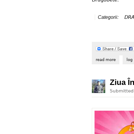
DR
Categorii:
read more
about cin
log 
Ziua Î
Submitte