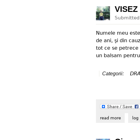
VISEZ
Submitte
Numele meu este G
de ani, şi din cau
tot ce se petrece
un balsam pentru
DR
Categorii:
read more
about vis
log 