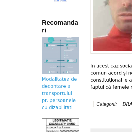
Recomanda
ri
In acest caz soci
comun acord și ne 
Modalitatea de
constituțional le
decontare a
faptul că femeie 
transportului
pt. persoanele
DR
Categorii:
cu dizabilitati