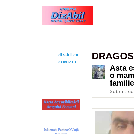
www.dizabil.eu
DRAGOS
dizabil.eu
CONTACT
Asta e
o mamă
familie
Submitte