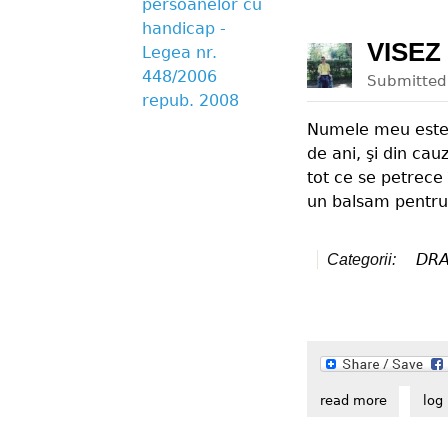
persoanelor cu
handicap -
VISEZ
Legea nr.
448/2006
Submitte
repub. 2008
Numele meu este G
de ani, şi din cau
tot ce se petrece
un balsam pentru
DR
Categorii:
read more
about vis
log 