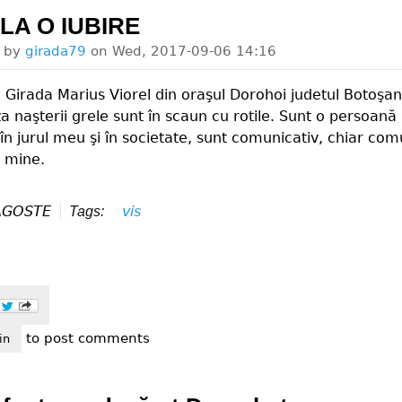
 LA O IUBIRE
d by
girada79
on
Wed, 2017-09-06 14:16
irada Marius Viorel din oraşul Dorohoi judetul Botoşan
za naşterii grele sunt în scaun cu rotile. Sunt o persoană 
 în jurul meu şi în societate, sunt comunicativ, chiar co
 mine.
AGOSTE
vis
Tags:
to post comments
ez la o iubire
in