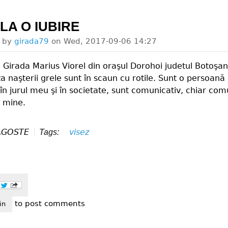
 LA O IUBIRE
d by
girada79
on
Wed, 2017-09-06 14:27
irada Marius Viorel din oraşul Dorohoi judetul Botoşan
za naşterii grele sunt în scaun cu rotile. Sunt o persoană 
 în jurul meu şi în societate, sunt comunicativ, chiar co
 mine.
AGOSTE
visez
Tags:
to post comments
ez la o iubire
in