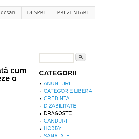
Focsani
DESPRE
PREZENTARE
Search
Search form
ată cum
CATEGORII
eze o
ANUNTURI
CATEGORIE LIBERA
CREDINTA
DIZABILITATE
DRAGOSTE
GANDURI
HOBBY
SANATATE