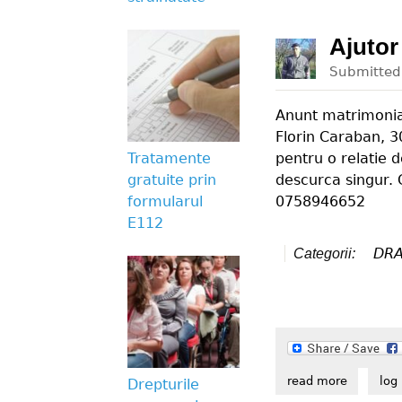
Ajutor
Submitte
Anunt matrimonia
Florin Caraban, 30
pentru o relatie 
Tratamente
descurca singur. 
gratuite prin
0758946652
formularul
E112
DR
Categorii:
read more
about aju
log 
Drepturile