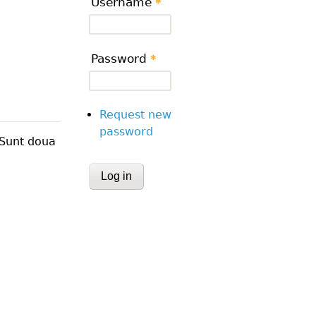
Username
*
tei sale să își întemeieze o familie
Password
*
Request new
password
 Sunt doua
CAPTCHA
This question is for testing whether or
human visitor and to prevent automa
submissions.
Website URL