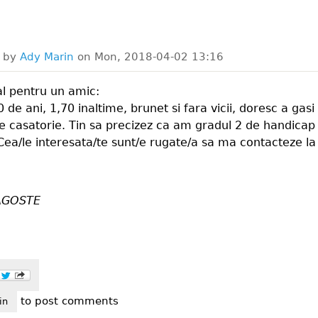
d by
Ady Marin
on
Mon, 2018-04-02 13:16
l pentru un amic:
 de ani, 1,70 inaltime, brunet si fara vicii, doresc a gasi
de casatorie. Tin sa precizez ca am gradul 2 de handicap
Cea/le interesata/te sunt/e rugate/a sa ma contacteze la 
AGOSTE
to post comments
tor
in