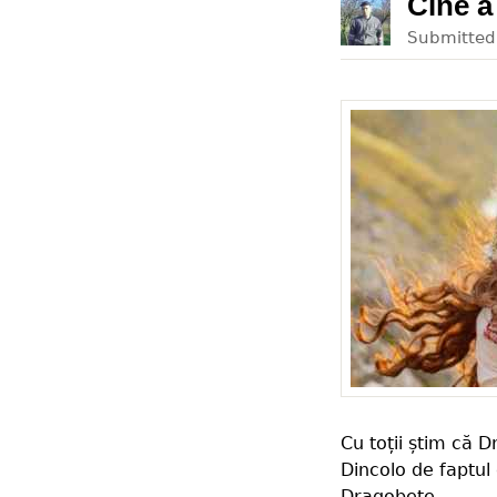
Cine a
Submitte
Cu toții știm că 
Dincolo de faptul
Dragobete.