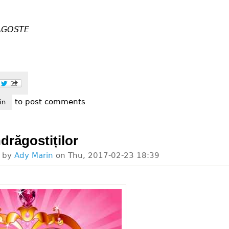
AGOSTE
to post comments
e a fost cu adevărat dragobete
in
ndrăgostiților
d by
Ady Marin
on
Thu, 2017-02-23 18:39