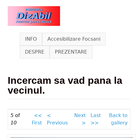
Skip to main content
www.dizabil.eu
INFO
Accesibilizare Focsani
DESPRE
PREZENTARE
Incercam sa vad pana la
vecinul.
5
of
<<
<
Next
Last
Back to
10
First
Previous
>
>>
gallery