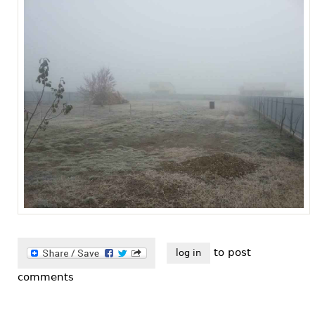
12376231_925969287517385_37715
to post
log in
comments