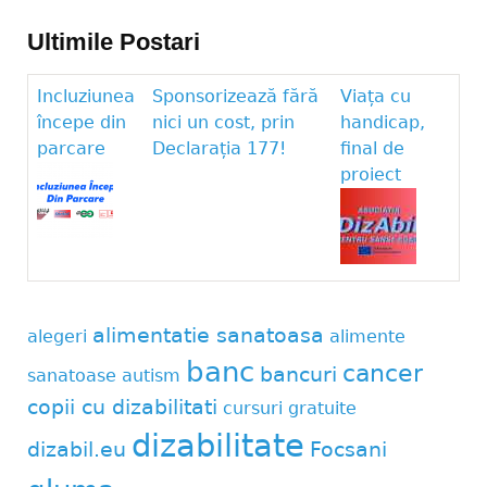
Ultimile Postari
Incluziunea
Sponsorizează fără
Viața cu
începe din
nici un cost, prin
handicap,
parcare
Declarația 177!
final de
proiect
alimentatie sanatoasa
alegeri
alimente
banc
cancer
bancuri
sanatoase
autism
copii cu dizabilitati
cursuri gratuite
dizabilitate
dizabil.eu
Focsani