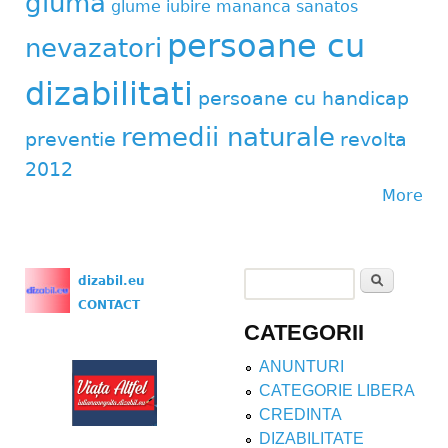
gluma
glume
iubire
mananca sanatos
persoane cu
nevazatori
dizabilitati
persoane cu handicap
remedii naturale
preventie
revolta
2012
More
Search
dizabil.eu
Search form
CONTACT
CATEGORII
ANUNTURI
CATEGORIE LIBERA
CREDINTA
DIZABILITATE