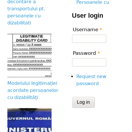
decontare a
Persoanele cu
transportului pt.
User login
persoanele cu
dizabilitati
Username
*
Password
*
Request new
Modelului legitimației
password
acordate persoanelor
cu dizabilități
CAPTCHA
This question is for te
human visitor and to 
submissions.