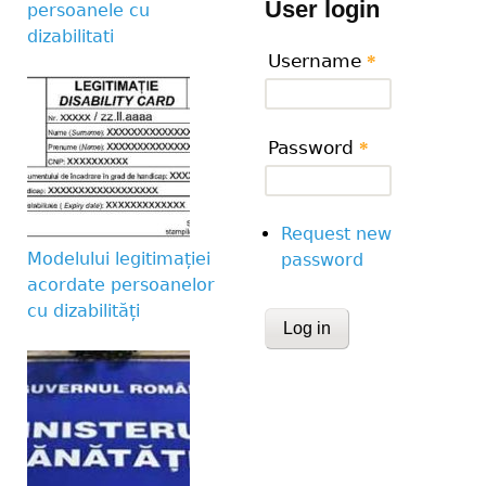
User login
persoanele cu
dizabilitati
Username
*
Password
*
Request new
Modelului legitimației
password
acordate persoanelor
cu dizabilități
CAPTCHA
This question is for te
human visitor and to 
submissions.