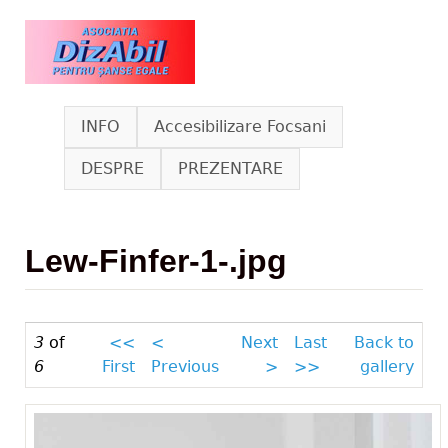
Skip to main content
www.dizabil.eu
INFO
Accesibilizare Focsani
DESPRE
PREZENTARE
Lew-Finfer-1-.jpg
3
of
<<
<
Next
Last
Back to
6
First
Previous
>
>>
gallery
Lew-Finfer-1-.jpg