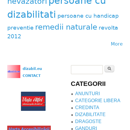
persoane cu
nevazatori
dizabilitati
persoane cu handicap
remedii naturale
preventie
revolta
2012
More
Search
dizabil.eu
Search form
CONTACT
CATEGORII
ANUNTURI
CATEGORIE LIBERA
CREDINTA
DIZABILITATE
DRAGOSTE
GANDURI