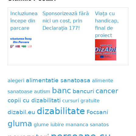
Incluziunea
Sponsorizează fără
Viața cu
începe din
nici un cost, prin
handicap,
parcare
Declarația 177!
final de
proiect
alimentatie sanatoasa
alegeri
alimente
banc
cancer
bancuri
sanatoase
autism
copii cu dizabilitati
cursuri gratuite
dizabilitate
dizabil.eu
Focsani
gluma
glume
iubire
mananca sanatos