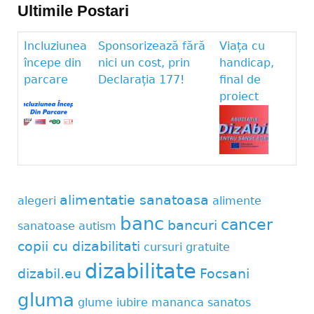
Ultimile Postari
Incluziunea
Sponsorizează fără
Viața cu
începe din
nici un cost, prin
handicap,
parcare
Declarația 177!
final de
proiect
alimentatie sanatoasa
alegeri
alimente
banc
cancer
bancuri
sanatoase
autism
copii cu dizabilitati
cursuri gratuite
dizabilitate
dizabil.eu
Focsani
gluma
glume
iubire
mananca sanatos