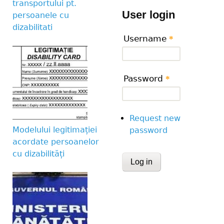
transportului pt.
User login
persoanele cu
dizabilitati
Username
*
Password
*
Request new
Modelului legitimației
password
acordate persoanelor
cu dizabilități
CAPTCHA
This question is for te
human visitor and to 
submissions.