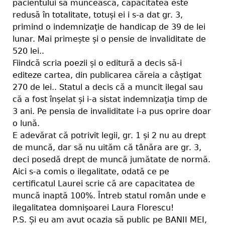
pacientului să muncească, capacitatea este
redusă în totalitate, totuși ei i s-a dat gr. 3,
primind o indemnizație de handicap de 39 de lei
lunar. Mai primește și o pensie de invaliditate de
520 lei..
Fiindcă scria poezii și o editură a decis să-i
editeze cartea, din publicarea căreia a câștigat
270 de lei.. Statul a decis că a muncit ilegal sau
că a fost înșelat și i-a sistat indemnizația timp de
3 ani. Pe pensia de invaliditate i-a pus oprire doar
o lună.
E adevărat că potrivit legii, gr. 1 și 2 nu au drept
de muncă, dar să nu uităm că tânăra are gr. 3,
deci posedă drept de muncă jumătate de normă.
Aici s-a comis o ilegalitate, odată ce pe
certificatul Laurei scrie că are capacitatea de
muncă inaptă 100%. Întreb statul român unde e
ilegalitatea domnișoarei Laura Florescu!
P.S. Și eu am avut ocazia să public pe BANII MEI,