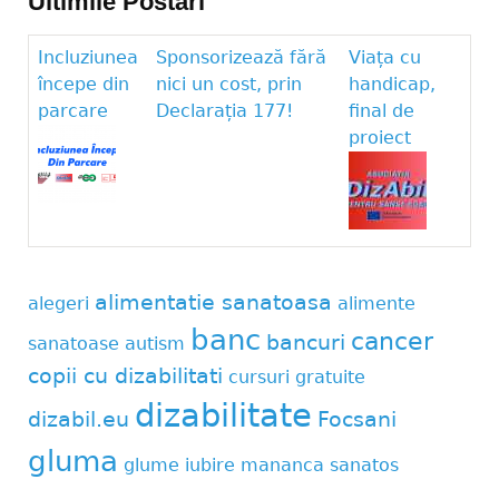
Ultimile Postari
Incluziunea
Sponsorizează fără
Viața cu
începe din
nici un cost, prin
handicap,
parcare
Declarația 177!
final de
proiect
alimentatie sanatoasa
alegeri
alimente
banc
cancer
bancuri
sanatoase
autism
copii cu dizabilitati
cursuri gratuite
dizabilitate
dizabil.eu
Focsani
gluma
glume
iubire
mananca sanatos