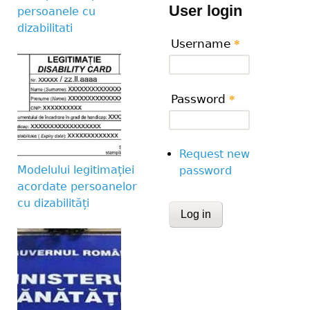
User login
persoanele cu
dizabilitati
Username
*
Password
*
Request new
Modelului legitimației
password
acordate persoanelor
cu dizabilități
CAPTCHA
This question is for te
human visitor and to 
submissions.