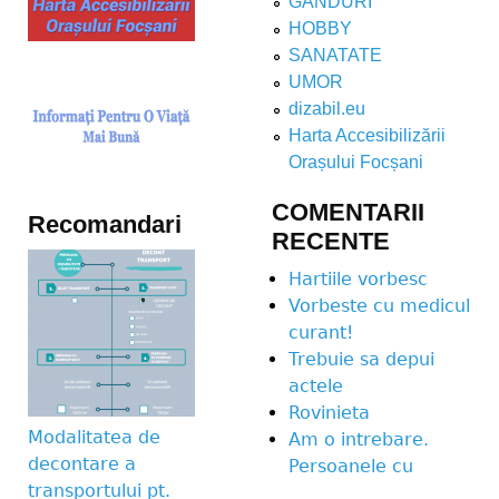
GANDURI
HOBBY
SANATATE
UMOR
dizabil.eu
Harta Accesibilizării
Orașului Focșani
COMENTARII
Recomandari
RECENTE
Hartiile vorbesc
Vorbeste cu medicul
curant!
Trebuie sa depui
actele
Rovinieta
Modalitatea de
Am o intrebare.
decontare a
Persoanele cu
transportului pt.