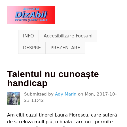
Skip to main content
www.dizabil.eu
INFO
Accesibilizare Focsani
DESPRE
PREZENTARE
Talentul nu cunoaște
handicap
Submitted by
Ady Marin
on
Mon, 2017-10-
23 11:42
Am citit cazul tinerei Laura Florescu, care suferă
de screloză multiplă, o boală care nu-i permite