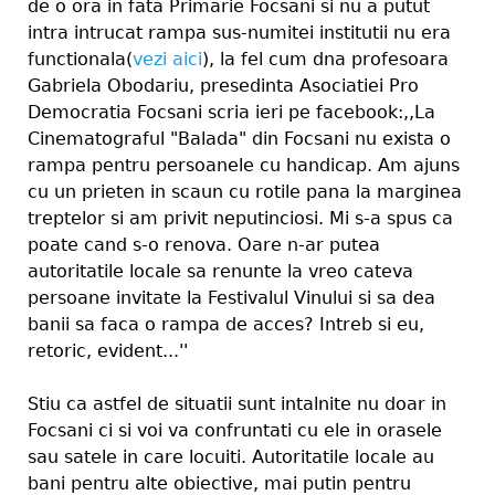
de o ora in fata Primarie Focsani si nu a putut
intra intrucat rampa sus-numitei institutii nu era
functionala(
vezi aici
), la fel cum dna profesoara
Gabriela Obodariu, presedinta Asociatiei Pro
Democratia Focsani scria ieri pe facebook:,,La
Cinematograful "Balada" din Focsani nu exista o
rampa pentru persoanele cu handicap. Am ajuns
cu un prieten in scaun cu rotile pana la marginea
treptelor si am privit neputinciosi. Mi s-a spus ca
poate cand s-o renova. Oare n-ar putea
autoritatile locale sa renunte la vreo cateva
persoane invitate la Festivalul Vinului si sa dea
banii sa faca o rampa de acces? Intreb si eu,
retoric, evident...''
Stiu ca astfel de situatii sunt intalnite nu doar in
Focsani ci si voi va confruntati cu ele in orasele
sau satele in care locuiti. Autoritatile locale au
bani pentru alte obiective, mai putin pentru