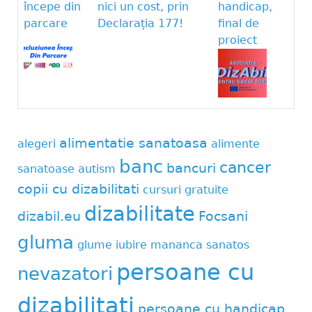
începe din
nici un cost, prin
handicap,
parcare
Declarația 177!
final de
proiect
alimentatie sanatoasa
alegeri
alimente
banc
cancer
bancuri
sanatoase
autism
copii cu dizabilitati
cursuri gratuite
dizabilitate
dizabil.eu
Focsani
gluma
glume
iubire
mananca sanatos
persoane cu
nevazatori
dizabilitati
persoane cu handicap