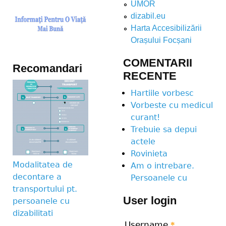
UMOR
dizabil.eu
Harta Accesibilizării
Orașului Focșani
COMENTARII
Recomandari
RECENTE
Hartiile vorbesc
Vorbeste cu medicul
curant!
Trebuie sa depui
actele
Rovinieta
Modalitatea de
Am o intrebare.
decontare a
Persoanele cu
transportului pt.
User login
persoanele cu
dizabilitati
Username
*