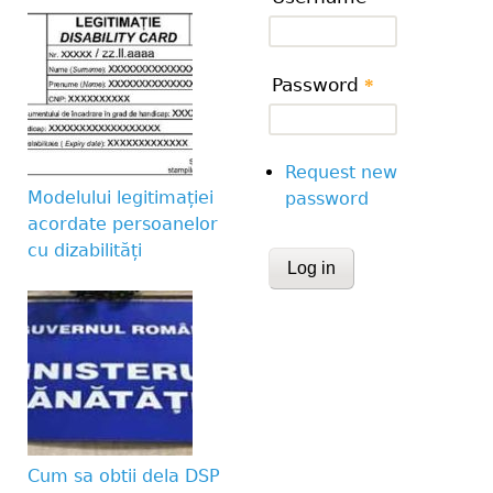
Password
*
Request new
Modelului legitimației
password
acordate persoanelor
cu dizabilități
CAPTCHA
This question is for te
human visitor and to 
submissions.
Website URL
Cum sa obtii dela DSP