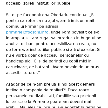
accesibilizarea institutiilor publice.
Si tot pe facebook dna Obodariu continua: ,,Si
pentru ca retorica nu ajuta, am trimis un mail
domnului Primar pe adresa
primarie@focsani.info
, unde i-am povestit ce s-a
intamplat si l-am rugat sa introduca in bugetul pe
anul viitor bani pentru accesibilizarea reala, nu
de forma, a institutiilor publice si a trotuarelor. Si
nu e vorba doar de accesul persoanelor cu
handicap aici. Ci si de parintii cu copii mici in
carucioare, de batrani...Avem nevoie de un oras
accesibil tuturor.''
Asadar de ce n-am prelua si noi acest demers
initiind o campanie de mailuri?! Daca toate
persoanele cu dizabilitati, familiile sau prietenii
lor ar scrie la Primarie poate am deveni mai
vizibili. Mai ales ca inca nu s-a adoptat bugetul pe