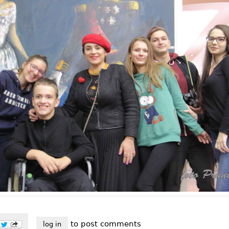
to post comments
log in