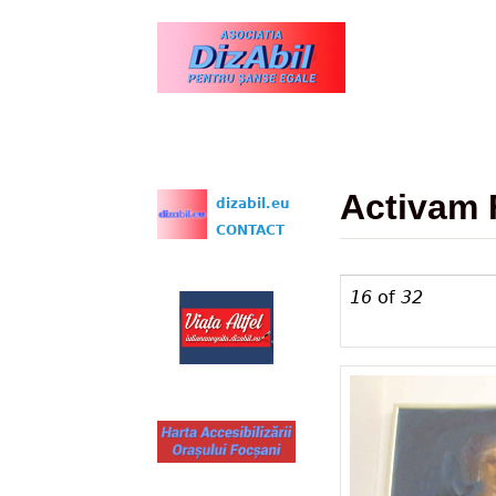
www.dizabil.eu
Activam 
dizabil.eu
CONTACT
16
of
32
Activam FO-