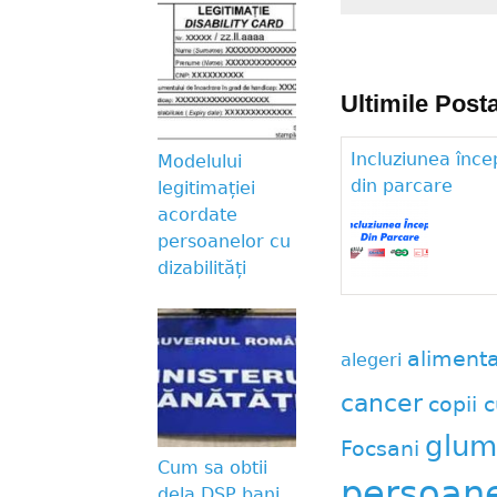
Ultimile Posta
Incluziunea înce
Modelului
din parcare
legitimației
acordate
persoanelor cu
dizabilități
aliment
alegeri
cancer
copii c
glum
Focsani
Cum sa obtii
persoane 
dela DSP bani