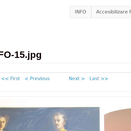
Skip to main content
INFO
Accesibilizare 
FO-15.jpg
<< First
< Previous
Next >
Last >>
15.jpg