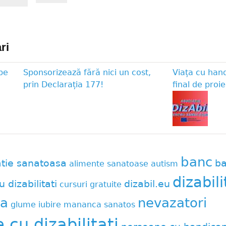
ri
pe
Sponsorizează fără nici un cost,
Viața cu han
prin Declarația 177!
final de proie
banc
atie sanatoasa
ba
alimente sanatoase
autism
dizabili
u dizabilitati
dizabil.eu
cursuri gratuite
a
nevazatori
glume
iubire
mananca sanatos
cu dizabilitati