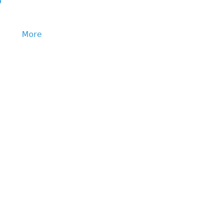
p
More