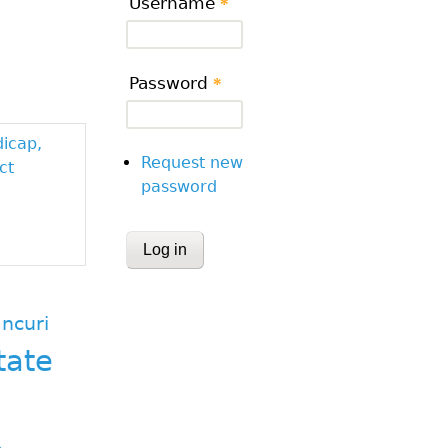
Username
*
Password
*
dicap,
Request new
ct
password
CAPTCHA
This question is for testing whether or
human visitor and to prevent automa
ncuri
submissions.
tate
Website URL