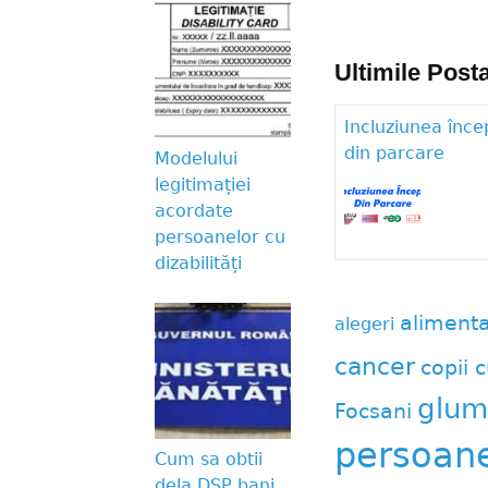
Ultimile Posta
Incluziunea înce
din parcare
Modelului
legitimației
acordate
persoanelor cu
dizabilități
aliment
alegeri
cancer
copii c
glum
Focsani
persoane 
Cum sa obtii
dela DSP bani