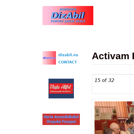
www.dizabil.eu
Activam 
dizabil.eu
CONTACT
15
of
32
Activam FO-