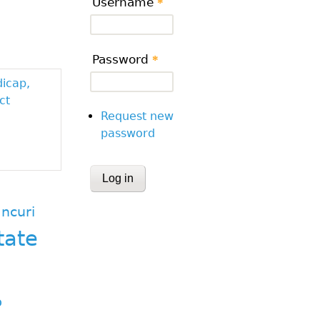
Username
*
Password
*
dicap,
ct
Request new
password
CAPTCHA
This question is for testing whether or
ncuri
human visitor and to prevent automa
tate
submissions.
Website URL
p