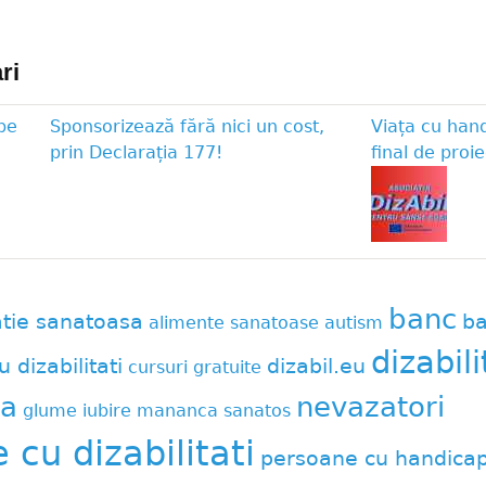
ri
pe
Sponsorizează fără nici un cost,
Viața cu han
prin Declarația 177!
final de proie
banc
atie sanatoasa
ba
alimente sanatoase
autism
dizabili
u dizabilitati
dizabil.eu
cursuri gratuite
a
nevazatori
glume
iubire
mananca sanatos
cu dizabilitati
persoane cu handica