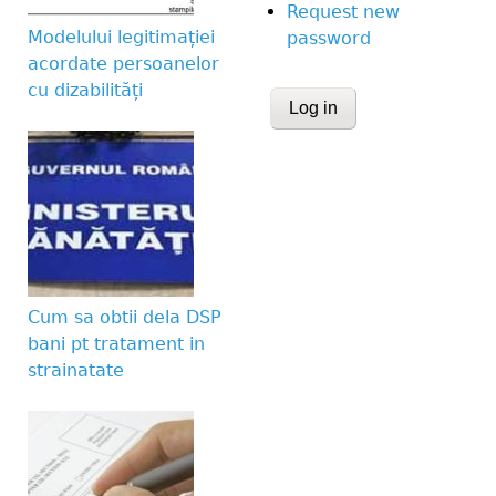
Request new
Modelului legitimației
password
acordate persoanelor
cu dizabilități
CAPTCHA
This question is for te
human visitor and to 
submissions.
Website URL
Cum sa obtii dela DSP
bani pt tratament in
strainatate