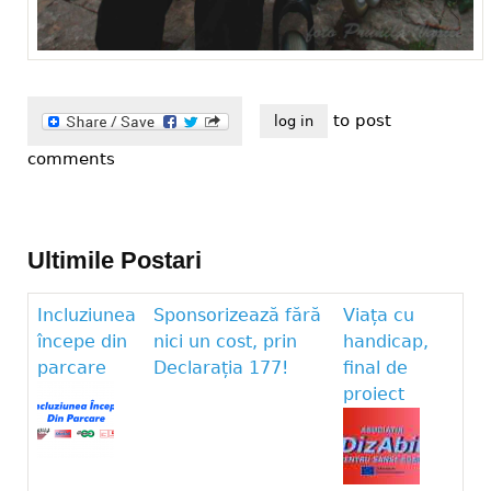
to post
log in
comments
Ultimile Postari
Incluziunea
Sponsorizează fără
Viața cu
începe din
nici un cost, prin
handicap,
parcare
Declarația 177!
final de
proiect