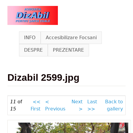
Skip to main content
www.dizabil.eu
INFO
Accesibilizare Focsani
DESPRE
PREZENTARE
Dizabil 2599.jpg
11
of
<<
<
Next
Last
Back to
15
First
Previous
>
>>
gallery
Dizabil 2599.jpg