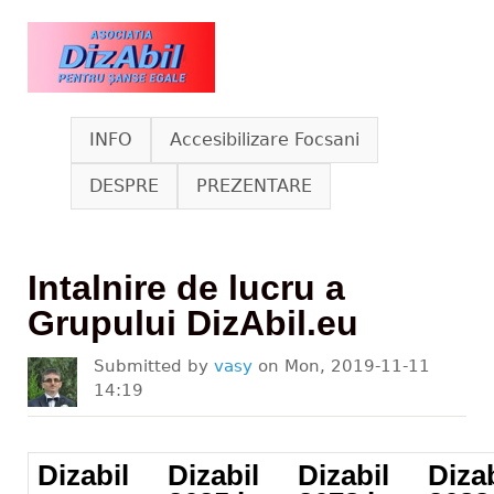
Skip to main content
www.dizabil.eu
INFO
Accesibilizare Focsani
DESPRE
PREZENTARE
Intalnire de lucru a
Grupului DizAbil.eu
Submitted by
vasy
on
Mon, 2019-11-11
14:19
Dizabil
Dizabil
Dizabil
Dizab