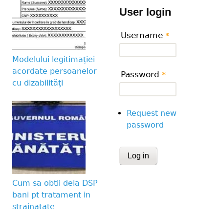
User login
Username
*
Modelului legitimației
acordate persoanelor
Password
*
cu dizabilități
Request new
password
CAPTCHA
This question is for te
Cum sa obtii dela DSP
human visitor and to 
bani pt tratament in
submissions.
strainatate