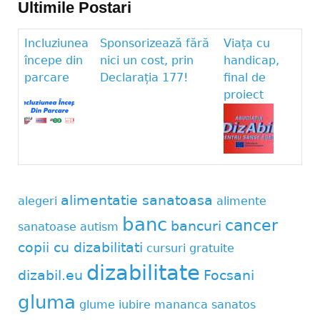
Ultimile Postari
Incluziunea
Sponsorizează fără
Viața cu
începe din
nici un cost, prin
handicap,
parcare
Declarația 177!
final de
proiect
alimentatie sanatoasa
alegeri
alimente
banc
cancer
bancuri
sanatoase
autism
copii cu dizabilitati
cursuri gratuite
dizabilitate
dizabil.eu
Focsani
gluma
glume
iubire
mananca sanatos