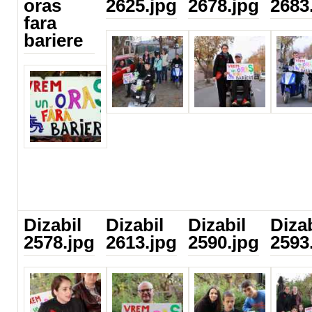
oras
2625.jpg
2678.jpg
2683
fara
Dizabil_2625.jpg
Dizabil_2678.jpg
Dizabil
bariere
Dizabil_sl.jpg
Dizabil
Dizabil
Dizabil
Dizab
2578.jpg
2613.jpg
2590.jpg
2593
Dizabil 2578.jpg
Dizabil 2613.jpg
Dizabil 2590.jpg
Dizabi
2593.j