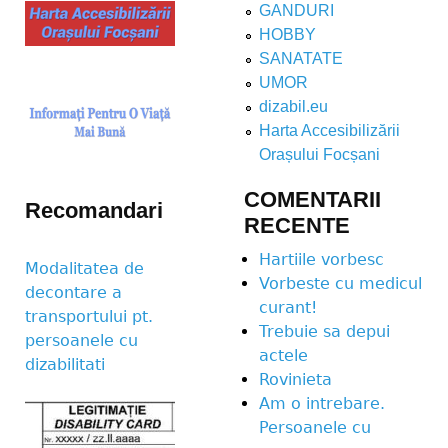
GANDURI
HOBBY
SANATATE
UMOR
dizabil.eu
Harta Accesibilizării
Orașului Focșani
COMENTARII
Recomandari
RECENTE
Hartiile vorbesc
Modalitatea de
Vorbeste cu medicul
decontare a
curant!
transportului pt.
Trebuie sa depui
persoanele cu
actele
dizabilitati
Rovinieta
Am o intrebare.
Persoanele cu