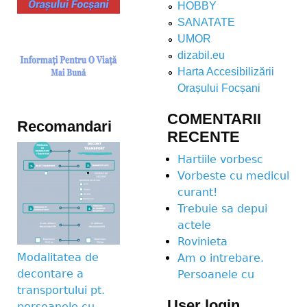
HOBBY
SANATATE
UMOR
dizabil.eu
Harta Accesibilizării
Orașului Focșani
COMENTARII
Recomandari
RECENTE
Hartiile vorbesc
Vorbeste cu medicul
curant!
Trebuie sa depui
actele
Rovinieta
Modalitatea de
Am o intrebare.
decontare a
Persoanele cu
transportului pt.
User login
persoanele cu