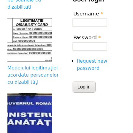
dizabilitati
Username
*
Password
*
Request new
Modelului legitimației
password
acordate persoanelor
cu dizabilități
CAPTCHA
This question is for te
human visitor and to 
submissions.
Website URL