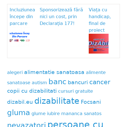
Incluziunea
Sponsorizează fără
Viața cu
începe din
nici un cost, prin
handicap,
parcare
Declarația 177!
final de
proiect
alimentatie sanatoasa
alegeri
alimente
banc
cancer
bancuri
sanatoase
autism
copii cu dizabilitati
cursuri gratuite
dizabilitate
dizabil.eu
Focsani
gluma
glume
iubire
mananca sanatos
persoane cu
nevazatori