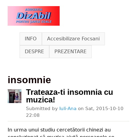
Skip to main content
www.dizabil.eu
INFO
Accesibilizare Focsani
DESPRE
PREZENTARE
insomnie
Trateaza-ti insomnia cu
muzica!
Submitted by
Iuli-Ana
on
Sat, 2015-10-10
22:08
In urma unui studiu cercetătorii chinezi au