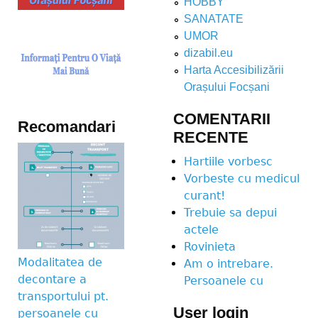
HOBBY
SANATATE
UMOR
dizabil.eu
Harta Accesibilizării
Orașului Focșani
COMENTARII
Recomandari
RECENTE
Hartiile vorbesc
Vorbeste cu medicul
curant!
Trebuie sa depui
actele
Rovinieta
Modalitatea de
Am o intrebare.
decontare a
Persoanele cu
transportului pt.
User login
persoanele cu