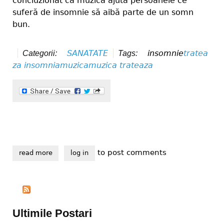
concluzionat că muzica ajută persoanele ce
suferă de insomnie să aibă parte de un somn
bun.
SANATATE
insomnie
tratea
Categorii:
Tags:
za insomnia
muzica
muzica trateaza
to post comments
read more
about trateaza-ti insomnia cu muzica!
log in
Ultimile Postari