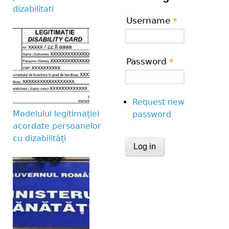
dizabilitati
Username
*
Password
*
Request new
Modelului legitimației
password
acordate persoanelor
cu dizabilități
CAPTCHA
This question is for te
human visitor and to 
submissions.
Website URL