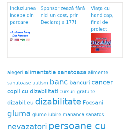
Incluziunea
Sponsorizează fără
Viața cu
începe din
nici un cost, prin
handicap,
parcare
Declarația 177!
final de
proiect
alimentatie sanatoasa
alegeri
alimente
banc
cancer
bancuri
sanatoase
autism
copii cu dizabilitati
cursuri gratuite
dizabilitate
dizabil.eu
Focsani
gluma
glume
iubire
mananca sanatos
persoane cu
nevazatori