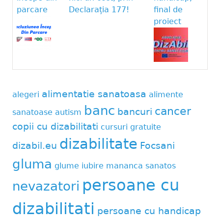
parcare
Declarația 177!
final de
proiect
alimentatie sanatoasa
alegeri
alimente
banc
cancer
bancuri
sanatoase
autism
copii cu dizabilitati
cursuri gratuite
dizabilitate
dizabil.eu
Focsani
gluma
glume
iubire
mananca sanatos
persoane cu
nevazatori
dizabilitati
persoane cu handicap