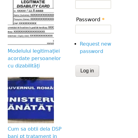
Password
*
Request new
Modelului legitimației
password
acordate persoanelor
cu dizabilități
CAPTCHA
This question is for te
human visitor and to 
submissions.
Website URL
Cum sa obtii dela DSP
bani pt tratament in