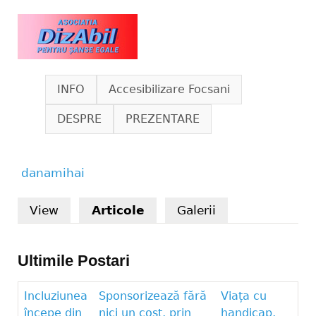
Skip to main content
www.dizabil.eu
INFO
Accesibilizare Focsani
DESPRE
PREZENTARE
danamihai
You are here
View
Articole
(active tab)
Galerii
Ultimile Postari
Incluziunea
Sponsorizează fără
Viața cu
începe din
nici un cost, prin
handicap,