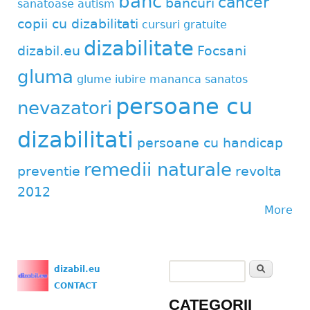
banc
cancer
bancuri
sanatoase
autism
copii cu dizabilitati
cursuri gratuite
dizabilitate
dizabil.eu
Focsani
gluma
glume
iubire
mananca sanatos
persoane cu
nevazatori
dizabilitati
persoane cu handicap
remedii naturale
preventie
revolta
2012
More
Search
dizabil.eu
Search form
CONTACT
CATEGORII