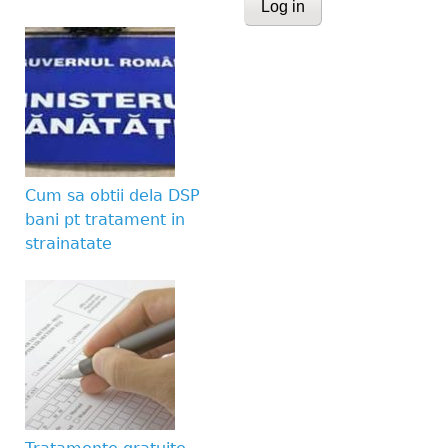
This question is for te
human visitor and to 
submissions.
Website URL
Cum sa obtii dela DSP
bani pt tratament in
strainatate