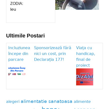
ZODIA:
leu
Ultimile Postari
Incluziunea
Sponsorizează fără
Viața cu
începe din
nici un cost, prin
handicap,
parcare
Declarația 177!
final de
proiect
alimentatie sanatoasa
alegeri
alimente