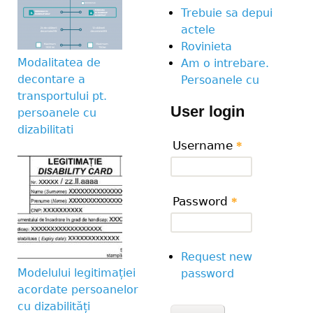
Trebuie sa depui
actele
Rovinieta
Modalitatea de
Am o intrebare.
decontare a
Persoanele cu
transportului pt.
User login
persoanele cu
dizabilitati
Username
*
Password
*
Request new
Modelului legitimației
password
acordate persoanelor
cu dizabilități
CAPTCHA