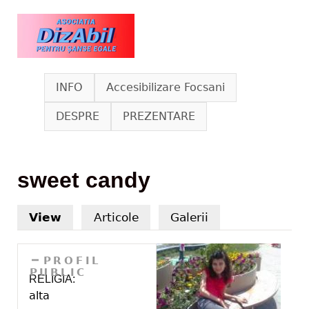
Skip to main content
www.dizabil.eu
INFO
Accesibilizare Focsani
DESPRE
PREZENTARE
sweet candy
View
(active tab)
Articole
Galerii
HIDE
PROFIL
PUBLIC
RELIGIA:
alta