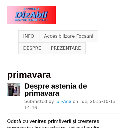
Skip to main content
www.dizabil.eu
INFO
Accesibilizare Focsani
DESPRE
PREZENTARE
primavara
Despre astenia de
primavara
Submitted by
Iuli-Ana
on
Tue, 2015-10-13
14:46
Odată cu venirea primăverii și creșterea