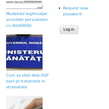
Request new
Modelului legitimației
password
acordate persoanelor
cu dizabilități
CAPTCHA
This question is for te
human visitor and to 
submissions.
Website URL
Cum sa obtii dela DSP
bani pt tratament in
strainatate