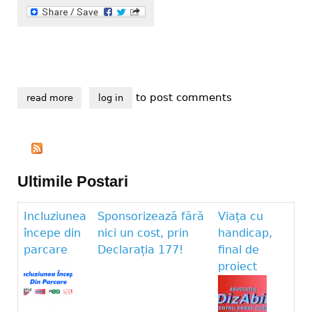
to post comments
read more
about primăvara, anotimpul ideal pentru detoxifiere
log in
Ultimile Postari
Incluziunea
Sponsorizează fără
Viața cu
începe din
nici un cost, prin
handicap,
parcare
Declarația 177!
final de
proiect