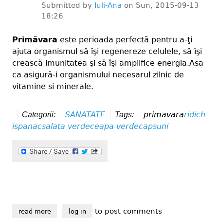
Submitted by
Iuli-Ana
on
Sun, 2015-09-13
18:26
Primăvara
este perioada perfectă pentru a-ţi
ajuta organismul să îşi regenereze celulele, să îşi
crească imunitatea şi să îşi amplifice energia.Asa
ca asigură-i organismului necesarul zilnic de
vitamine si minerale.
SANATATE
primavara
ridich
Categorii:
Tags:
i
spanac
salata verde
ceapa verde
capsuni
to post comments
read more
about lista alimentelor recomandate primavara
log in