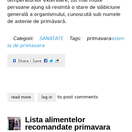
temperaturilor exterioare, tot mai multe
persoane ajung să resimtă o stare de slăbiciune
generală a organismului, cunoscută sub numele
de astenie de primăvară.
SANATATE
primavara
asten
Categorii:
Tags:
ia de primavara
to post comments
read more
about despre astenia de primavara
log in
Lista alimentelor
recomandate primavara