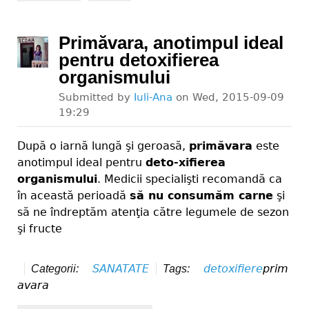
Primăvara, anotimpul ideal
pentru detoxifierea
organismului
Submitted by
Iuli-Ana
on
Wed, 2015-09-09
19:29
După o iarnă lungă şi geroasă,
primăvara
este
anotimpul ideal pentru
deto-xifierea
organismului
. Medicii specialişti recomandă ca
în această perioadă
să nu consumăm carne
şi
să ne îndreptăm atenţia către legumele de sezon
şi fructe
SANATATE
detoxifiere
prim
Categorii:
Tags:
avara