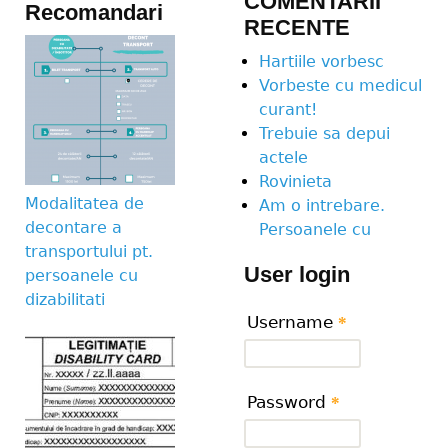
COMENTARII
Recomandari
RECENTE
Hartiile vorbesc
Vorbeste cu medicul
curant!
Trebuie sa depui
actele
Rovinieta
Modalitatea de
Am o intrebare.
decontare a
Persoanele cu
transportului pt.
User login
persoanele cu
dizabilitati
Username
*
Password
*