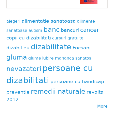
alimentatie sanatoasa
alegeri
alimente
banc
cancer
bancuri
sanatoase
autism
copii cu dizabilitati
cursuri gratuite
dizabilitate
dizabil.eu
Focsani
gluma
glume
iubire
mananca sanatos
persoane cu
nevazatori
dizabilitati
persoane cu handicap
remedii naturale
preventie
revolta
2012
More